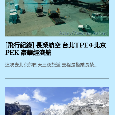
濕
,
,
分
PEK
離
慕
,
廁
田
所
峪
中
,
環
華
[飛行紀錄] 長榮航空 台北TPE✈北京
島
航
住
PEK 豪華經濟艙
站
空
宿
,
,
這次去北京的四天三夜旅遊 去程是搭乘長榮…
,
慕
2019
全
北
田
,
聚
京
峪
77W
德
,
長
,
,
城
B777-
北
,
300ER
北