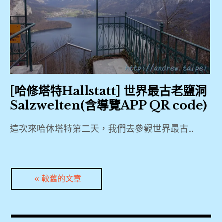
大
842
大
門
陸
斜
,
興
,
,
坡
Arte
國
滑
Hotel
際
機
慕
車
,
機
場
田
,
Berchtesgaden
場
地
峪
Hbf
[哈修塔特Hallstatt] 世界最古老鹽洞
,
鐵
長
東
,
Salzwelten(含導覽APP QR code)
,
城
直
KKDAY
天
波
,
門
這次來哈休塔特第二天，我們去參觀世界最古…
,
壇
音
,
KLOOK
,
747
2019
房
,
,
,
價
溜
Königssee
文
環
較舊的文章
Hallstatt
,
滑
,
亞
漢
,
章
梯
St.
,
堡
Hallstatt
房
,
Bartholomä
導
王
Markt