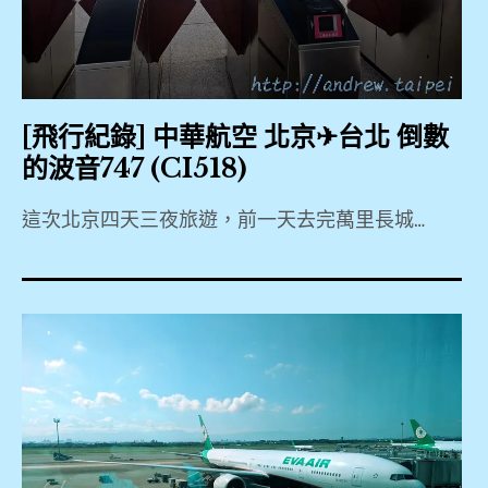
,
店
CP
,
值
,
司
Hotel
馬
[飛行紀錄] 中華航空 北京✈台北 倒數
,
台
的波音747 (CI518)
Hotels.com
,
,
這次北京四天三夜旅遊，前一天去完萬里長城…
PEK
大
2019
,
角
,
樓
744
中
,
,
國
747-
,
慕
400
田
,
乾
峪
CI518