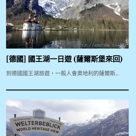
京
,
京
乾
懷
BR716
,
元
柔
,
酒
,
PEK
慕
店
,
田
,
懷
峪
柔
北
[德國] 國王湖一日遊 (薩爾斯堡來回)
長
北
北
京
城
新
大
到德國國王湖旅遊，一般人會奧地利的薩爾斯…
,
,
橋
街
,
,
2019
哈
按
,
根
摩
商
擺
840
達
,
旅
渡
,
斯
,
車
841
,
東
,
,
直