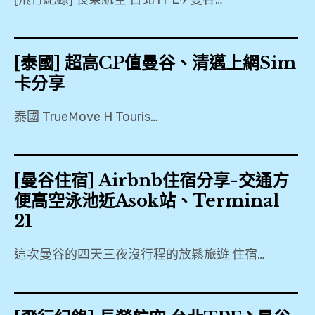
expan
美洲旅遊
child
menu
expan
expan
東南亞旅遊
[泰國] 超高CP值曼谷、清邁上網Sim
child
child
menu
menu
卡分享
expan
expan
金融
child
child
menu
menu
泰國 TrueMove H Touris…
expan
網站地圖
child
menu
expan
child
menu
expan
歐洲旅遊
child
menu
[曼谷住宿] Airbnb住宿分享-交通方
expan
child
menu
便高空泳池近Asok站、Terminal
21
這次曼谷的四天三夜沒行程的放鬆旅遊 住宿…