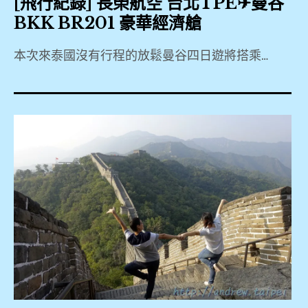
[飛行紀錄] 長榮航空 台北TPE✈曼谷
BKK BR201 豪華經濟艙
本次來泰國沒有行程的放鬆曼谷四日遊將搭乘…