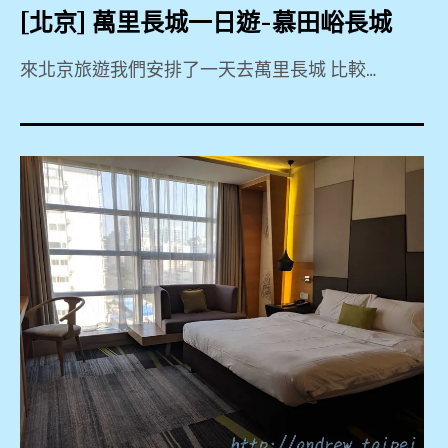
[北京] 萬里長城一日遊-慕田峪長城
來北京旅遊我們安排了一天去萬里長城 比較…
2019
,
916
快
,
BeiJing
Qianyuan
Hotel
,
KKDAY
,
KLOOK