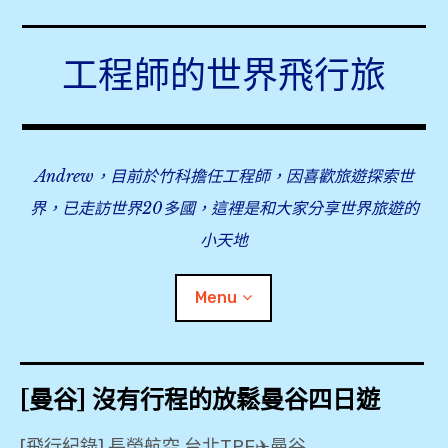
Skip
to
工程師的世界飛行旅
content
Andrew，目前於竹科擔任工程師，因喜歡旅遊探索世
界，已走訪世界20多國，這裡是和大家分享世界旅遊的
小天地
Menu
expan
旅行事前準備
child
[曼谷] 沒有行程的放鬆曼谷四日遊
menu
expan
飛行紀錄
child
menu
[飛行紀錄] 長榮航空 台北TPE✈曼谷…