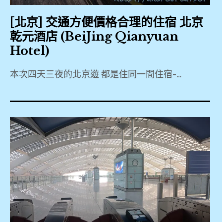
,
[北京] 交通方便價格合理的住宿 北京
八
乾元酒店 (BeiJing Qianyuan
達
Hotel)
嶺
,
本次四天三夜的北京遊 都是住同一間住宿-…
2019
北
,
京
Agoda
,
,
BeiJing
北
Qianyuan
京
Hotel
乾
,
元
Booking.com
酒