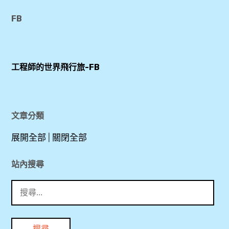
型
,
豪
,
,
覽
,
滑
FB
經
Heritage
道
一
艙
空
Hotel
旅
,
日
,
中
Hallstatt
館
遊
工程師的世界飛行旅-FB
女
,
,
空
,
豪
皇
Lahn
中
華
,
碼頭
早
吊
健
經
,
餐
文章分類
椅
走
濟
第
Lutheran
,
,
,
展開全部
|
關閉全部
艙
三
Church
,
航
,
東
索
公
站內搜尋
廈
QR
直
道
車
長
,
搜
code
門
纜
,
榮
尋
,
,
車
關
航
華
Salzwelten
,
吹
鍵
空
航
,