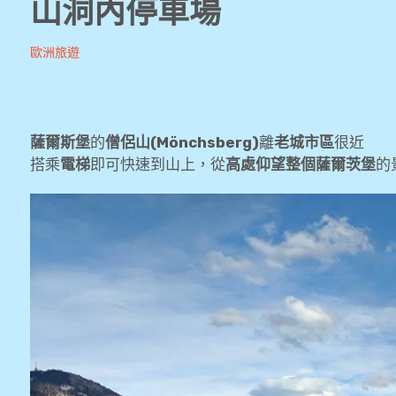
山洞內停車場
Andrew
2019-
歐洲旅遊
05-
05
薩爾斯堡
的
僧侶山(Mönchsberg)
離
老城市區
很近
搭乘
電梯
即可快速到山上，從
高處仰望整個薩爾茨堡
的