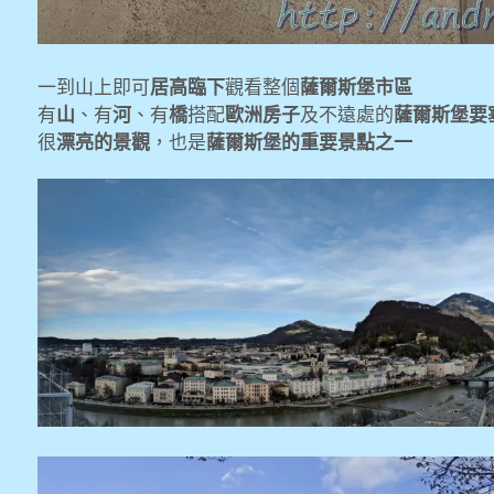
一到山上即可
居高臨下
觀看整個
薩爾斯堡市區
有
山
、有
河
、有
橋
搭配
歐洲房子
及不遠處的
薩爾斯堡要
很
漂亮的景觀
，也是
薩爾斯堡的重要景點之一