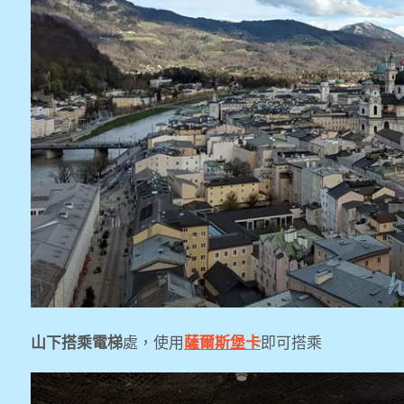
山下搭乘電梯
處，使用
薩爾斯堡卡
即可搭乘