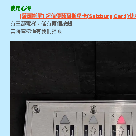
使用心得
[薩爾斯堡] 超值得薩爾斯堡卡(Salzburg Card)
有
三部電梯
，僅有
兩個按鈕
當時電梯僅有我們搭乘