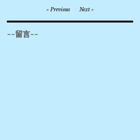
Citibank
文
Previous
Next
Global
章
Transfer
導
,
~~留言~~
覽
免
手
續
費
,
全
球
速
匯
,