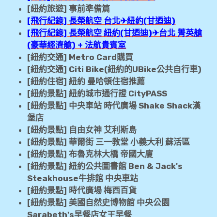
[紐約旅遊] 事前準備篇
[飛行紀錄] 長榮航空 台北✈紐約(甘迺迪)
[飛行紀錄] 長榮航空 紐約(甘迺迪)✈台北 菁英艙
(豪華經濟艙) + 法航貴賓室
[紐約交通] Metro Card購買
[紐約交通] Citi Bike(紐約的UBike公共自行車)
[紐約住宿] 紐約 曼哈頓住宿推薦
[紐約景點] 紐約城市通行證 CityPASS
[紐約景點] 中央車站 時代廣場 Shake Shack漢
堡店
[紐約景點] 自由女神 艾利斯島
[紐約景點] 華爾街 三一教堂 小義大利 蘇活區
[紐約景點] 布魯克林大橋 帝國大廈
[紐約景點] 紐約公共圖書館 Ben & Jack's
Steakhouse牛排館 中央車站
[紐約景點] 時代廣場 梅西百貨
[紐約景點] 美國自然史博物館 中央公園
Sarabeth's早餐店女王早餐