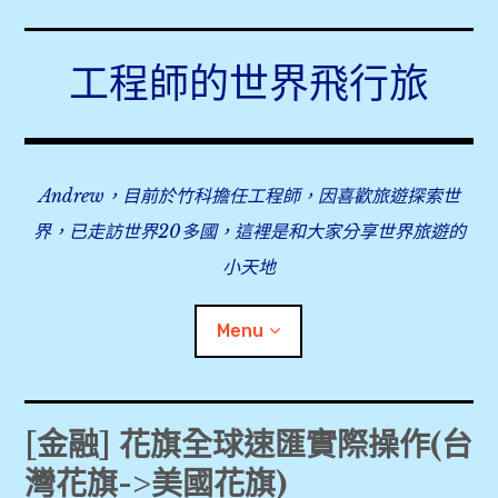
Skip
to
工程師的世界飛行旅
content
Andrew，目前於竹科擔任工程師，因喜歡旅遊探索世
界，已走訪世界20多國，這裡是和大家分享世界旅遊的
小天地
Menu
expan
旅行事前準備
child
[金融] 花旗全球速匯實際操作(台
menu
灣花旗->美國花旗)
expan
飛行紀錄
child
menu