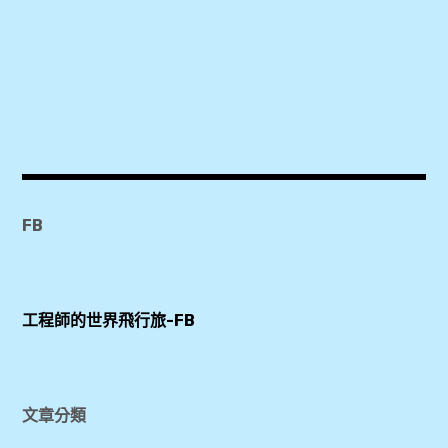
匯
款
,
台
灣
,
FB
外
幣
帳
工程師的世界飛行旅-FB
戶
,
文章分類
網