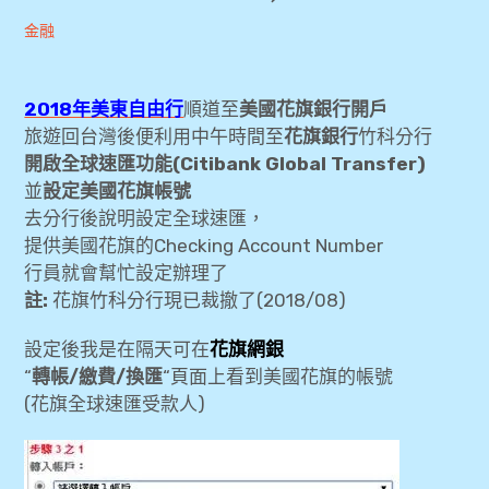
Andrew
2019-
金融
expan
美洲旅遊
child
menu
03-17
expan
expan
東南亞旅遊
child
child
menu
menu
2018年美東自由行
順道至
美國花旗銀行開戶
旅遊回台灣後便利用中午時間至
花旗銀行
竹科分行
expan
expan
金融
child
child
menu
menu
開啟全球速匯功能(Citibank Global Transfer)
並
設定美國花旗帳號
[金融] 美國花旗開戶分享(紐約曼哈頓)含準備資
expan
去分行後說明設定全球速匯，
料
child
menu
提供美國花旗的Checking Account Number
[金融] 花旗全球速匯實際操作(美國花旗->台灣
行員就會幫忙設定辦理了
expan
花旗)
註:
花旗竹科分行現已裁撤了(2018/08)
child
menu
設定後我是在隔天可在
花旗網銀
[金融] 花旗全球速匯實際操作(台灣花旗->美國
“
轉帳/繳費/換匯
花旗)
“頁面上看到美國花旗的帳號
(花旗全球速匯受款人)
expan
網站地圖
child
menu
expan
歐洲旅遊
child
menu