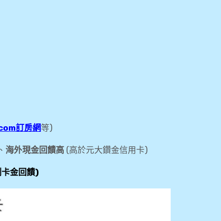
g.com訂房網
等)
、
海外現金回饋高
(高於元大鑽金信用卡)
刷卡金回饋)