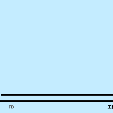
VISA
,
信
用
卡
,
元
大
鑽
金
,
免
FB
工
年