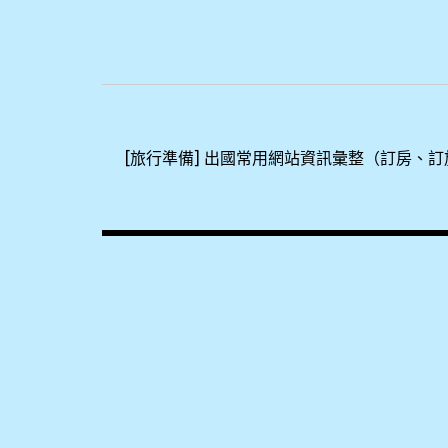
文
章
[旅行準備] 出國常用網站資訊彙整（訂房、
導
覽