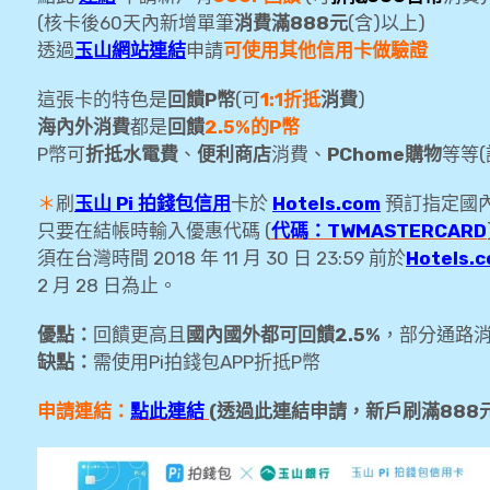
(核卡後60天內新增單筆
消費滿888元
(含)以上)
透過
玉山網站連結
申請
可使用其他信用卡做驗證
這張卡的特色是
回饋P幣
(可
1:1折抵
消費
)
海內外消費
都是
回饋
2.5%的P幣
P幣可
折抵水電費
、
便利商店
消費、
PChome購物
等等
＊
刷
玉山 Pi 拍錢包信用
卡於
Hotels.com
預訂指定國
只要在結帳時輸入優惠代碼 (
代碼：TWMASTERCARD
須在台灣時間 2018 年 11 月 30 日 23:59 前於
Hotels
2 月 28 日為止。
優點：
回饋更高且
國內國外都可回饋2.5%
，部分通路消
缺點：
需使用Pi拍錢包APP折抵P幣
申請連結：
點此連結
(透過此連結申請，新戶刷滿888元