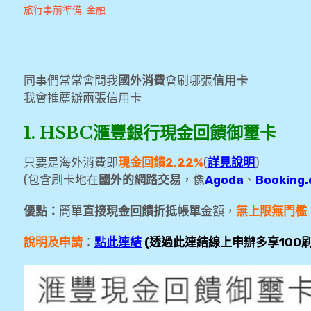
Andrew
2018
旅行事前準備
,
金融
-11-15
同事們常常會問我
國外消費
會刷哪張
信用卡
我會推薦辦兩張信用卡
1. HSBC滙豐銀行現金回饋御璽卡
只要是海外消費即
現金回饋2.22%
(
詳見說明
)
(包含刷卡地在
國外的網路交易
，像
Agoda
、
Bookin
優點：
簡單
直接現金回饋折抵帳單
金額，
無上限無門檻
說明及申請
：
點此連結
(透過此連結線上申辦多享100