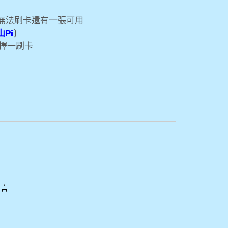
無法刷卡還有一張可用
山Pi
)
以擇一刷卡
留言