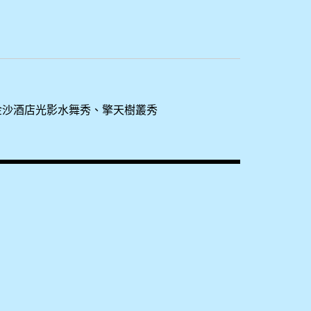
、金沙酒店光影水舞秀、擎天樹叢秀