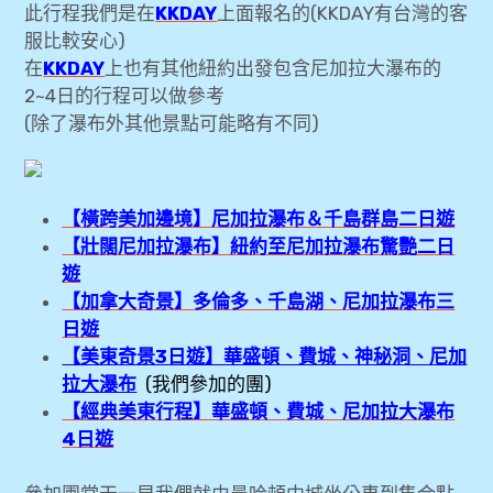
此行程我們是在
KKDAY
上面報名的(KKDAY有台灣的客
服比較安心)
[美東3日遊] 華盛頓、費城、神秘洞、尼加
在
KKDAY
上也有其他紐約出發包含尼加拉大瀑布的
拉大瀑布 (第三天)
2~4日的行程可以做參考
expan
(除了瀑布外其他景點可能略有不同)
東南亞旅遊
child
menu
expan
expan
金融
child
child
menu
menu
【橫跨美加邊境】尼加拉瀑布＆千島群島二日遊
expan
網站地圖
child
menu
【壯闊尼加拉瀑布】紐約至尼加拉瀑布驚艷二日
expan
child
menu
遊
expan
歐洲旅遊
child
menu
【加拿大奇景】多倫多、千島湖、尼加拉瀑布三
日遊
expan
child
menu
【美東奇景3日遊】華盛頓、費城、神秘洞、尼加
拉大瀑布
(我們參加的團)
【經典美東行程】華盛頓、費城、尼加拉大瀑布
4日遊