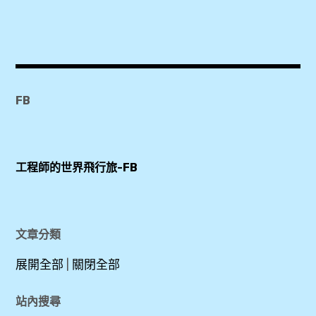
,
尼
加
拉
FB
瓜
大
瀑
布
工程師的世界飛行旅-FB
,
格
文章分類
蘭
德
展開全部
|
關閉全部
島
麗
站內搜尋