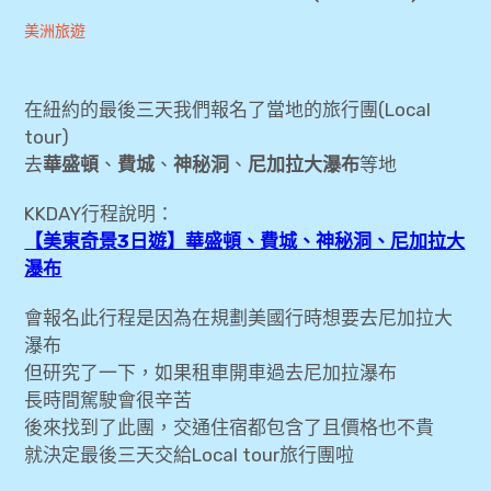
Andrew
2018-
美洲旅遊
expan
美洲旅遊
child
menu
08-10
expan
[紐約旅遊] 紐約8日自由行-行程規劃表及景點
child
menu
在紐約的最後三天我們報名了當地的旅行團(Local
分享(包含Local tour)
tour)
去
華盛頓
、
費城
、
神秘洞
、
尼加拉大瀑布
等地
[飛行紀錄] 長榮航空 台北✈紐約(甘迺迪)
KKDAY行程說明：
[飛行紀錄] 長榮航空 紐約(甘迺迪)✈台北 菁
【美東奇景3日遊】華盛頓、費城、神秘洞、尼加拉大
英艙(豪華經濟艙) + 法航貴賓室
瀑布
[金融] 美國花旗開戶分享(紐約曼哈頓)含準
會報名此行程是因為在規劃美國行時想要去尼加拉大
備資料
瀑布
但研究了一下，如果租車開車過去尼加拉瀑布
[美東3日遊] 華盛頓、費城、神秘洞、尼加
長時間駕駛會很辛苦
拉大瀑布 (第一天)
後來找到了此團，交通住宿都包含了且價格也不貴
就決定最後三天交給Local tour旅行團啦
[美東3日遊] 華盛頓、費城、神秘洞、尼加
拉大瀑布 (第二天)