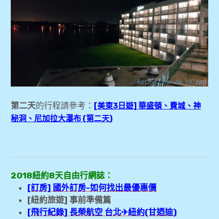
第二天
的行程請參考：
[美東3日遊] 華盛頓、費城、神
秘洞、尼加拉大瀑布 (第二天)
2018紐約8天自由行網誌：
[訂房] 國外訂房-如何找出最優惠價
[紐約旅遊] 事前準備篇
[飛行紀錄] 長榮航空 台北✈紐約(甘迺迪)