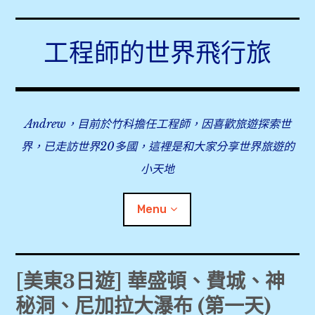
Skip
to
工程師的世界飛行旅
content
Andrew，目前於竹科擔任工程師，因喜歡旅遊探索世
界，已走訪世界20多國，這裡是和大家分享世界旅遊的
小天地
Menu
expan
旅行事前準備
child
[美東3日遊] 華盛頓、費城、神
menu
秘洞、尼加拉大瀑布 (第一天)
expan
飛行紀錄
child
menu