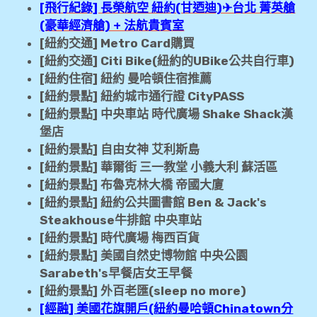
[飛行紀錄] 長榮航空 紐約(甘迺迪)✈台北 菁英艙
(豪華經濟艙) + 法航貴賓室
[紐約交通] Metro Card購買
[紐約交通] Citi Bike(紐約的UBike公共自行車)
[紐約住宿] 紐約 曼哈頓住宿推薦
[紐約景點] 紐約城市通行證 CityPASS
[紐約景點] 中央車站 時代廣場 Shake Shack漢
堡店
[紐約景點] 自由女神 艾利斯島
[紐約景點] 華爾街 三一教堂 小義大利 蘇活區
[紐約景點] 布魯克林大橋 帝國大廈
[紐約景點] 紐約公共圖書館 Ben & Jack's
Steakhouse牛排館 中央車站
[紐約景點] 時代廣場 梅西百貨
[紐約景點] 美國自然史博物館 中央公園
Sarabeth's早餐店女王早餐
[紐約景點] 外百老匯(sleep no more)
[經融] 美國花旗開戶(紐約曼哈頓Chinatown分