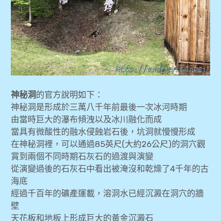
神秘洞
的官方說明如下：
神秘洞是形成於三萬八千年前最後一次冰河時期
由當時巨大的瀑布傾洩以及冰川融化而成
當具有微酸性的融水侵蝕岩石後，坑洞就慢慢形成
在神秘洞裡，可以通過85英尺(大約26公尺)的洞穴觀
賞到兩個不同時期石灰石的過渡與演變
從演變過後的石灰石中看出被淹沒和乾燥了4千年的古
海底
經過千百年的礦產運載，溶洞水已經沉澱在洞穴的牆
壁
天花板和地板上形成巨大的黃金沉澱石