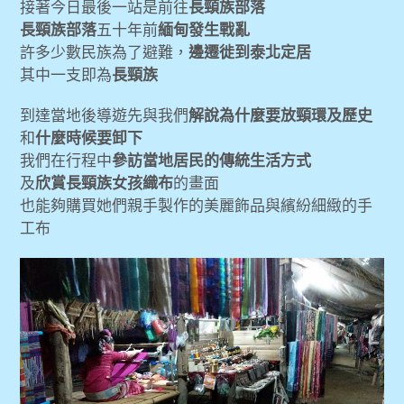
接著今日最後一站是前往
長頸族部落
長頸族部落
五十年前
緬甸發生戰亂
許多少數民族為了避難，
邊遷徙到泰北定居
其中一支即為
長頸族
到達當地後導遊先與我們
解說為什麼要放頸環及歷史
和
什麼時候要卸下
我們在行程中
參訪當地居民的傳統生活方式
及
欣賞長頸族女孩織布
的畫面
也能夠購買她們親手製作的美麗飾品與繽紛細緻的手
工布