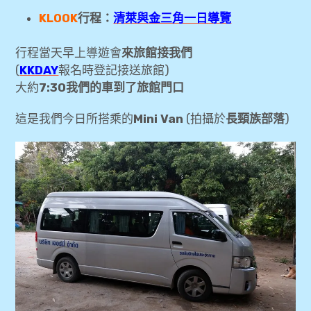
[飛行紀錄] 長榮航空 台北TPE✈清邁CNX、
KLOOK
行程：
清萊與金三角一日導覽
環亞貴賓室
行程當天早上導遊會
來旅館接我們
[飛行紀錄] 長榮航空 清邁CNX✈台北TPE、
(
KKDAY
報名時登記接送旅館)
The Coral Executive Lounge貴賓室
大約
7:30我們的車到了旅館門口
[清邁旅遊] 泰國清邁3Laan House Hotel旅
這是我們今日所搭乘的
Mini Van
(拍攝於
長頸族部落
)
館住宿心得
[清邁旅遊] 清邁老城區租機車(近古城南邊松
蓬門)
[清邁旅遊] 清邁各夜市逛街心得-平日夜
市、周六夜市、清邁大學Kad Na Mor夜市
[清邁旅遊] 清邁老城區一日遊-塔佩門、瓦
洛洛市集、屏河
[清邁旅遊] 清邁老城區一日遊-柴迪隆寺