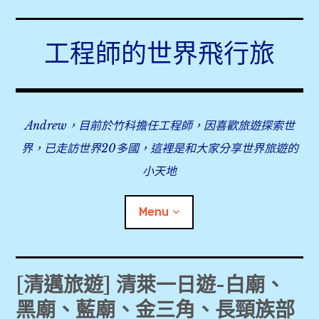
Skip
to
工程師的世界飛行旅
content
Andrew，目前於竹科擔任工程師，因喜歡旅遊探索世
界，已走訪世界20多國，這裡是和大家分享世界旅遊的
小天地
Menu
expan
旅行事前準備
child
[清邁旅遊] 清萊一日遊-白廟、
menu
黑廟、藍廟、金三角、長頸族部
expan
飛行紀錄
child
menu