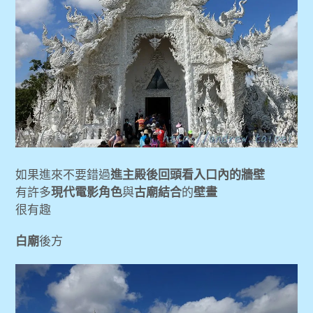
如果進來不要錯過
進主殿後回頭看入口內的牆壁
有許多
現代電影角色
與
古廟結合
的
壁畫
很有趣
白廟
後方