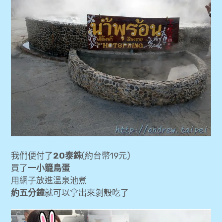
我們便付了
20泰銖
(約台幣19元)
買了
一小籠鳥蛋
用網子放進溫泉池煮
約五分鐘
就可以拿出來剝殼吃了