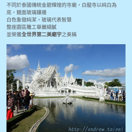
不同於泰國傳統金碧輝煌的寺廟，白龍寺以純白為
底，鏡面玻璃鑲邊
白色象徵純潔，玻璃代表智慧
整座園區雕工華麗細膩
並榮獲
全世界第二美廟宇
之美稱