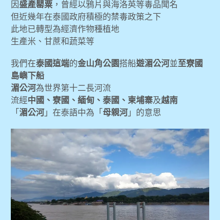
因
盛產罌粟
，曾經以鴉片與海洛英等毒品聞名
但近幾年在泰國政府積極的禁毒政策之下
此地已轉型為經濟作物種植地
生產米、甘蔗和蔬菜等
我們在
泰國這端
的
金山角公園
搭船
遊湄公河
並
至寮國
島嶼下船
湄公河
為世界第十二長河流
流經
中國、寮國、緬甸、泰國、柬埔寨
及
越南
「
湄公河
」在泰語中為「
母親河
」的意思