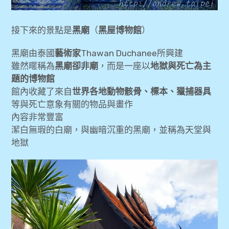
接下來的景點是
黑廟
（
黑屋博物館
）
黑廟由泰國
藝術家
Thawan Duchanee所興建
雖然暱稱為
黑廟卻非廟
，而是一座以
地獄與死亡為主
題的博物館
館內收藏了來自
世界各地動物骸骨、標本、獵捕器具
等與死亡意象有關的物品與畫作
內容非常豐富
潔白無瑕的白廟，與幽暗沉重的黑廟，並稱為天堂與
地獄