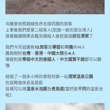
(Wat Chedi Luang)、帕辛寺(Wat Phra
Singh)
[清邁旅遊] 尼曼商圈、MAYA Shopping
司機會依照路線依序去接同團的旅客
Center
上車後我們是第二組客人(前面一組也是台灣人)
接著繼續開車去載另兩組人後就直接
前往清萊
了
[清邁旅遊] Let’s Relax Spa泰式按摩 (尼曼
區One Nimman分店)
我們今天這團有
12旅客
及
導遊
和
司機
共14人
團員剛好
台灣
、
香港
、
中國大陸
各
4人
expan
金融
child
導遊則是
學過中文的泰國人
，
中文還算不錯
都可以聽
menu
懂
expan
網站地圖
child
menu
經過了一個多小時的車程到第一站
清萊溫泉公園
expan
歐洲旅遊
child
在這略做休息及逛逛
menu
這裡可以用
溫泉水泡腳
及
煮鳥蛋
(當然是
不同
的溫泉池
啦)