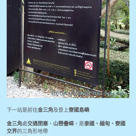
下一站是前往
金三角
及登上
寮國島嶼
金三角
處
交通閉塞
、
山巒疊嶂
，是
泰國、緬甸、寮國
交界
的三角形地帶