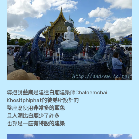
導遊說
藍廟
是建造
白廟
建築師Chaloemchai
Khositphiphat的
徒弟
所設計的
整座廟使用
非常多的藍色
且
人潮比白廟少
了許多
也算是一座
有特設的建築