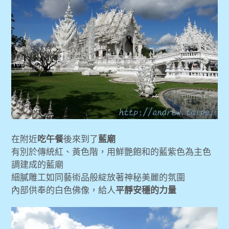
在附近
吃午餐
後來到了
藍廟
有別於傳統紅、黃色階，用鮮艷飽和的藍紫色為主色
調建成的藍廟
細膩雕工如同藝術品般綻放著神秘美麗的氛圍
內部供奉的白色佛像，給人
平靜安穩的力量