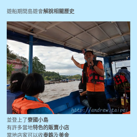
遊船期間島遊會
解說相關歷史
並登上了
寮國小島
有許多當地
特色的販賣小店
當地店家可以收
泰銖
及
美金