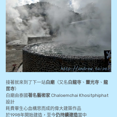
接著就來到了下一站
白廟
（又名
白龍寺
、
靈光寺
、
龍
昆寺
）
白廟由泰國
著名藝術家
Chaloemchai Khositphiphat
設計
耗費畢生心血構思而成的偉大建築作品
於1998年開始建造，至今
仍持續建造
當中