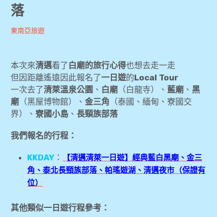
落
expan
美洲旅遊
child
menu
Andrew
2019-
東南亞旅遊
expan
expan
東南亞旅遊
child
child
menu
menu
01-03
expan
[胡志明旅遊] 胡志明4天3夜自由行旅行心得分
child
本次來
清邁
看了
白廟的旅行心得
也想去走一走
menu
享
但因距離遙遠因此報名了
一日遊
的
Local Tour
一次去了
清萊溫泉公園
、
白廟
（白龍寺）、
藍廟
、
黑
expan
[新加坡旅遊] 新加坡3天2夜自助快閃小旅行-行
child
menu
廟
（黑屋博物館）、
金三角
（泰國、緬甸、寮國交
程景點參考
界）、
寮國小島
、
長頸族部落
expan
[清邁旅遊] 4天3夜清邁悠閒旅
child
我們報名的行程：
menu
[清邁旅遊] 旅行準備-上網sim卡 Wifi機、票
KKDAY
：
【清邁清萊一日遊】經典藍白黑廟、金三
券、行程、訂房大補帖
角、泰北長頸族部落、帕瑤遊湖、清邁夜市（保證有
位）
[清邁旅遊] 清萊一日遊-白廟、黑廟、藍
廟、金三角、長頸族部落
其他類似一日遊行程參考：