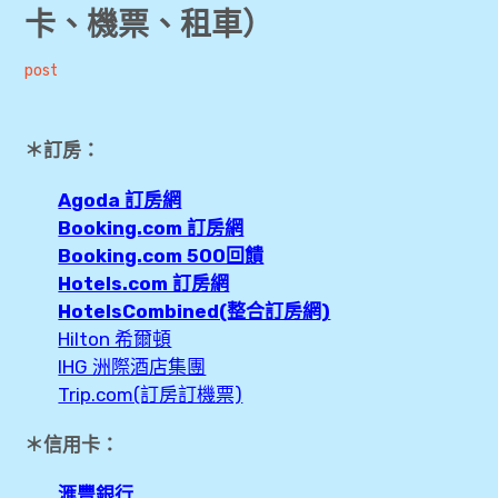
卡、機票、租車）
[旅行準備] 出國常用網站資訊彙整（訂房、訂
旅遊行程、信用卡、機票、租車）
Andrew
2018
post
-11-12
Booking.com折扣碼、優惠碼、回饋金
＊訂房：
[國外訂房] 如何找出最優惠價
Agoda 訂房網
Booking.com 訂房網
[旅行準備] 美國上網推薦及心得分享(Sim卡、
Wifi機)
Booking.com 500回饋
Hotels.com 訂房網
[新加坡旅遊] 上網網路選擇(Wifi機、Sim卡比
HotelsCombined(整合訂房網)
較)
Hilton 希爾頓
IHG 洲際酒店集團
[新加坡旅遊] 事先購買票劵及行程參考
Trip.com(訂房訂機票)
[清邁旅遊] 旅行準備-上網sim卡 Wifi機、票
＊信用卡：
券、行程、訂房大補帖
滙豐銀行