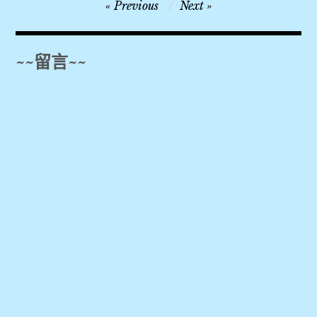
文
Previous
Next
章
導
~~留言~~
覽