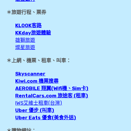
expan
飛行紀錄
child
menu
＊旅遊行程、票券
expan
美洲旅遊
child
menu
KLOOK客路
KKday旅遊體驗
expan
expan
東南亞旅遊
child
child
menu
menu
雄獅旅遊
expan
expan
金融
燦星旅遊
child
child
menu
menu
expan
＊上網、機票、租車、叫車：
網站地圖
child
menu
expan
child
menu
Skyscanner
expan
歐洲旅遊
child
menu
Kiwi.com 機票搜尋
AEROBILE 翔翼(Wifi機、Sim卡)
expan
child
menu
RentalCars.com 旅途客 (租車)
IWS艾維士租車(台灣)
Uber 優步 (叫車)
Uber Eats 優食(美食外送)
＊購物網站：