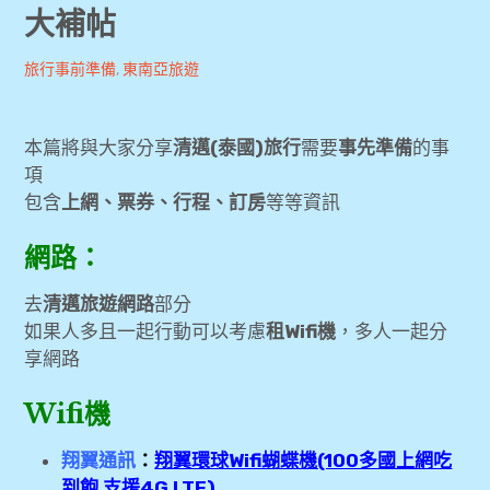
大補帖
[旅行準備] 出國常用網站資訊彙整（訂房、訂
旅遊行程、信用卡、機票、租車）
Andrew
2019-
旅行事前準備
,
東南亞旅遊
01-02
Booking.com折扣碼、優惠碼、回饋金
本篇將與大家分享
清邁(泰國)旅行
需要
事先準備
的事
[國外訂房] 如何找出最優惠價
項
包含
上網、票券、行程、訂房
等等資訊
[旅行準備] 美國上網推薦及心得分享(Sim卡、
Wifi機)
網路：
[新加坡旅遊] 上網網路選擇(Wifi機、Sim卡比
去
清邁旅遊網路
部分
較)
如果人多且一起行動可以考慮
租Wifi機
，多人一起分
享網路
[新加坡旅遊] 事先購買票劵及行程參考
Wifi機
[清邁旅遊] 旅行準備-上網sim卡 Wifi機、票
翔翼通訊
券、行程、訂房大補帖
：
翔翼環球Wifi蝴蝶機(100多國上網吃
到飽 支援4G LTE)