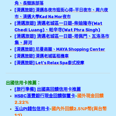
角、長頸族部落
[清邁旅遊] 清邁各夜市逛街心得-平日夜市、周六夜
市、清邁大學Kad Na Mor夜市
[清邁旅遊] 清邁老城區一日遊-柴迪隆寺(Wat
Chedi Luang)、帕辛寺(Wat Phra Singh)
[清邁旅遊] 清邁老城區一日遊-塔佩門、瓦洛洛市
集、屏河
[清邁旅遊] 尼曼商圈、MAYA Shopping Center
[清邁旅遊] 清邁老城區租機車
[清邁旅遊] Let's Relax Spa泰式按摩
出國信用卡推薦：
[旅行準備] 出國高回饋信用卡推薦
HSBC滙豐銀行現金回饋御璽卡
-
國外現金回饋
2.22%
玉山Pi錢包信用卡
-
國內外回
饋2.5
%P幣(與台幣
1:1)