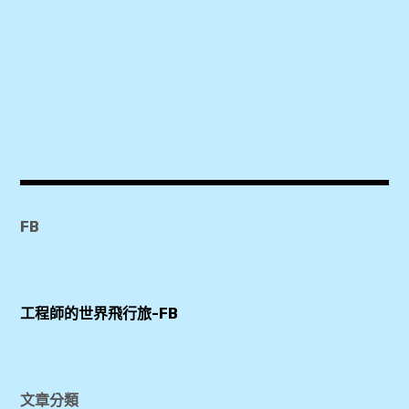
,
HotelsCombined
,
KKDAY
,
KLOOK
,
Trivago
FB
,
Wi-
Ho
,
工程師的世界飛行旅-FB
Wifi
機
,
文章分類