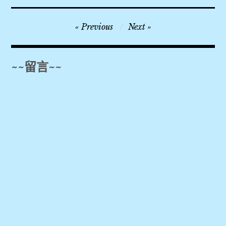
2018
文
Previous
Next
,
章
2019
導
,
~~留言~~
覽
3Laan
House
Hotel
,
4
天
3
夜
,
Agoda
,
Booking.com