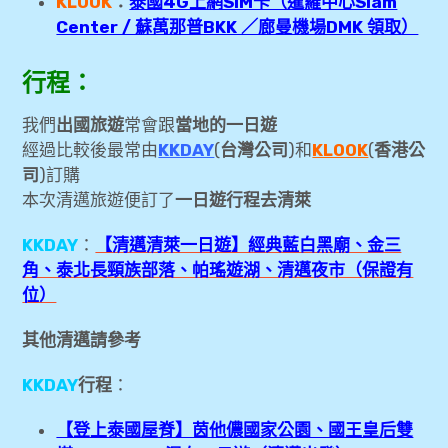
KLOOK
：
泰國4G上網SIM卡（暹羅中心Siam
Center / 蘇萬那普BKK ／廊曼機場DMK 領取）
[飛行紀錄] 長榮航空 台北TPE✈清邁CNX、
環亞貴賓室
行程：
[飛行紀錄] 長榮航空 清邁CNX✈台北TPE、
我們
出國旅遊
常會跟
當地的一日遊
The Coral Executive Lounge貴賓室
經過比較後最常由
KKDAY
(
台灣公司
)和
KLOOK
(
香港公
司
)訂購
[清邁旅遊] 泰國清邁3Laan House Hotel旅
本次清邁旅遊便訂了
一日遊行程去清萊
館住宿心得
KKDAY
：
【清邁清萊一日遊】經典藍白黑廟、金三
[清邁旅遊] 清邁老城區租機車(近古城南邊松
角、泰北長頸族部落、帕瑤遊湖、清邁夜市（保證有
蓬門)
位）
[清邁旅遊] 清邁各夜市逛街心得-平日夜
其他清邁請參考
市、周六夜市、清邁大學Kad Na Mor夜市
KKDAY
行程
：
[清邁旅遊] 清邁老城區一日遊-塔佩門、瓦
【登上泰國屋脊】茵他儂國家公園、國王皇后雙
洛洛市集、屏河