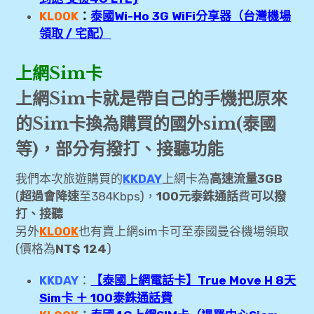
expan
飛行紀錄
KLOOK
：
泰國Wi-Ho 3G WiFi分享器（台灣機場
child
menu
領取 / 宅配）
expan
美洲旅遊
child
menu
上網Sim卡
expan
expan
東南亞旅遊
child
child
menu
menu
上網Sim卡就是帶自己的手機把
原來
expan
[胡志明旅遊] 胡志明4天3夜自由行旅行心得分
child
menu
的Sim卡
換為
購買的國外sim(泰國
享
等)
，部分有
撥打、接聽功能
expan
[新加坡旅遊] 新加坡3天2夜自助快閃小旅行-行
child
menu
我們本次旅遊購買的
KKDAY
上網卡為
高速流量3GB
程景點參考
(
超過會降速
至384Kbps)，
100元泰銖通話
費
可以撥
expan
[清邁旅遊] 4天3夜清邁悠閒旅
打、接聽
child
menu
另外
KLOOK
也有賣上網sim卡可至泰國曼谷機場領取
[清邁旅遊] 旅行準備-上網sim卡 Wifi機、票
(價格為
NT$ 124
)
券、行程、訂房大補帖
KKDAY
：
【泰國上網電話卡】True Move H 8天
[清邁旅遊] 清萊一日遊-白廟、黑廟、藍
Sim卡 ＋ 100泰銖通話費
廟、金三角、長頸族部落