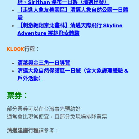
塔、Sirithan 瀑布一日遊（清邁出發）
【走進大象友善園區】清邁大象自然公園一日體
[清邁旅遊] 清邁老城區一日遊-柴迪隆寺
(Wat Chedi Luang)、帕辛寺(Wat Phra
驗
Singh)
【刺激翱翔泰北叢林】清邁天際飛行 Skyline
Adventure 叢林飛索體驗
[清邁旅遊] 尼曼商圈、MAYA Shopping
Center
KLOOK
行程：
[清邁旅遊] Let’s Relax Spa泰式按摩 (尼曼
清萊與金三角一日導覽
區One Nimman分店)
清邁大象自然保護區一日遊（含大象護理體驗 &
戶外活動）
expan
金融
child
menu
票券：
expan
網站地圖
child
menu
部分票券可以在台灣事先預約好
expan
歐洲旅遊
child
menu
通常會比現常便宜，且部分免現場排隊買票
清邁建議行程
請參考：