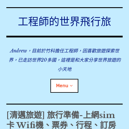
Skip
to
工程師的世界飛行旅
content
Andrew，目前於竹科擔任工程師，因喜歡旅遊探索世
界，已走訪世界20多國，這裡是和大家分享世界旅遊的
小天地
Menu
expan
旅行事前準備
child
[清邁旅遊] 旅行準備-上網sim
menu
卡 Wifi機、票券、行程、訂房
[旅行準備] 2018/2019 出國信用卡推薦