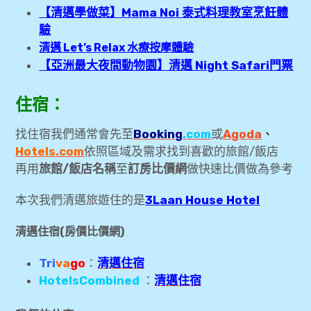
【清邁學做菜】Mama Noi 泰式料理教室烹飪體
驗
清邁 Let’s Relax 水療按摩體驗
【亞洲最大夜間動物園】清邁 Night Safari門票
住宿：
找住宿我們通常會先至
Booking
.com
或
Agoda
、
Hotels.com
依照區域及需求找到喜歡的旅館/飯店
再用
旅館/飯店名稱
至
訂房比價網
做快速比價做為參考
本次我們清邁旅遊住的是
3Laan House Hotel
清邁住宿(房價比價網)
Tri
va
go
：
清邁住宿
HotelsCombined
：
清邁住宿