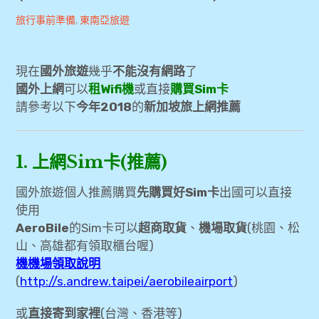
Andrew
2018-
旅行事前準備
,
東南亞旅遊
[旅行準備] 出國常用網站資訊彙整（訂房、訂
09-
旅遊行程、信用卡、機票、租車）
27
現在
國外旅遊
幾乎
不能沒有網路
了
Booking.com折扣碼、優惠碼、回饋金
國外上網
可以
租Wifi機
或直接
購買Sim卡
請參考以下
今年2018
的
新加坡旅上網推薦
[國外訂房] 如何找出最優惠價
[旅行準備] 美國上網推薦及心得分享(Sim卡、
1. 上網Sim卡(推薦)
Wifi機)
國外旅遊個人推薦購買
先購買好Sim卡
出國可以直接
[新加坡旅遊] 上網網路選擇(Wifi機、Sim卡比
使用
較)
AeroBile
的Sim卡可以
超商取貨
、
機場取貨
(桃園、松
山、高雄都有領取櫃台喔)
[新加坡旅遊] 事先購買票劵及行程參考
機機場領取說明
(
http://s.andrew.taipei/aerobileairport
)
[清邁旅遊] 旅行準備-上網sim卡 Wifi機、票
券、行程、訂房大補帖
或
直接寄到家裡
(台灣、香港等)