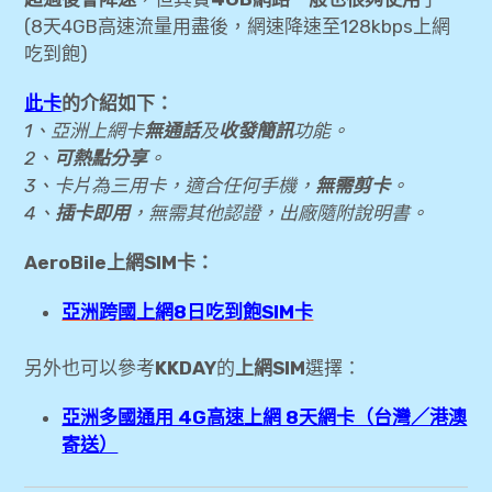
[新加坡旅遊] 事先購買票劵及行程參考
(8天4GB高速流量用盡後，網速降速至128kbps上網
吃到飽)
[新加坡旅遊] 上網網路選擇(Wifi機、Sim卡
比較)
此卡
的介紹如下：
1、亞洲上網卡
無通話
及
收發簡訊
功能。
[新加坡旅遊] 18by3青年旅館(Eighteen By
2、
可熱點分享
。
Three Cabins)
3、卡片為三用卡，適合任何手機，
無需剪卡
。
[新加坡旅遊] 麥士威熟食中心
4、
插卡即用
，無需其他認證，出廠隨附說明書。
AeroBile上網SIM卡：
[新加坡旅遊] 聖淘沙天際線斜坡滑車＋空中
吊椅 (Skyline Luge)
亞洲跨國上網8日吃到飽SIM卡
[新加坡旅遊] 聖淘沙及免費三大秀-仙鶴芭
另外也可以參考
KKDAY
的
上網SIM
選擇：
蕾水舞秀
亞洲多國通用 4G高速上網 8天網卡（台灣／港澳
[新加坡旅遊] 濱海灣花園、金沙酒店光影水
寄送）
舞秀、擎天樹叢秀