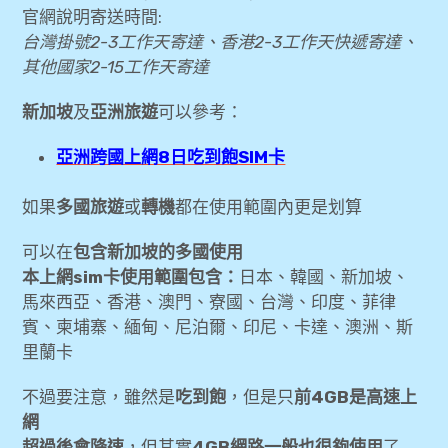
官網說明寄送時間:
expan
飛行紀錄
child
menu
台灣掛號2-3工作天寄達、香港2-3工作天快遞寄達、
expan
其他國家2-15工作天寄達
美洲旅遊
child
menu
新加坡
及
亞洲旅遊
可以參考：
expan
expan
東南亞旅遊
child
child
menu
menu
亞洲跨國上網8日吃到飽SIM卡
expan
[胡志明旅遊] 胡志明4天3夜自由行旅行心得分
child
menu
享
如果
多國旅遊
或
轉機
都在使用範圍內更是划算
expan
[新加坡旅遊] 新加坡3天2夜自助快閃小旅行-行
child
menu
可以在
包含新加坡的多國使用
程景點參考
本上網sim卡使用範圍包含：
日本、韓國、新加坡、
馬來西亞、香港、澳門、寮國、台灣、印度、菲律
[飛行紀錄] 長榮航空 台北TPE✈新加坡 SIN
賓、柬埔寨、緬甸、尼泊爾、印尼、卡達、澳洲、斯
皇璽桂冠艙(商務艙) Kitty 彩繪機
里蘭卡
[飛行紀錄] 長榮航空 新加坡 SIN✈台北TPE
不過要注意，雖然是
吃到飽
，但是只
前4GB是高速上
豪華經濟艙(菁英艙)及SATS貴賓室
網
超過後會降速
，但其實
4GB網路一般也很夠使用
了