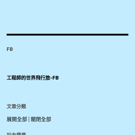
卡
,
國
外
FB
上
網
,
工程師的世界飛行旅-FB
國
外
通
文章分類
話
,
展開全部
|
關閉全部
新