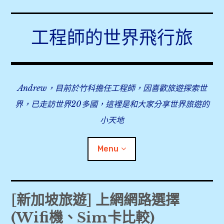
Skip
to
工程師的世界飛行旅
content
Andrew，目前於竹科擔任工程師，因喜歡旅遊探索世
界，已走訪世界20多國，這裡是和大家分享世界旅遊的
小天地
Menu
expan
旅行事前準備
child
[新加坡旅遊] 上網網路選擇
menu
(Wifi機、Sim卡比較)
[旅行準備] 2018/2019 出國信用卡推薦