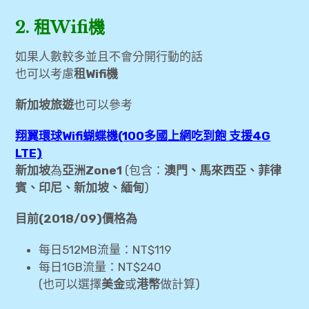
expan
[清邁旅遊] 4天3夜清邁悠閒旅
child
menu
2. 租Wifi機
expan
金融
child
menu
如果人數較多並且不會分開行動的話
expan
網站地圖
child
也可以考慮
租Wifi機
menu
expan
歐洲旅遊
新加坡旅遊
也可以參考
child
menu
翔翼環球Wifi蝴蝶機(100多國上網吃到飽 支援4G
LTE)
新加坡
為
亞洲Zone1
(包含：
澳門、馬來西亞、菲律
賓、印尼、新加坡、緬甸
)
目前(2018/09)價格為
每日512MB流量：NT$119
每日1GB流量：NT$240
(也可以選擇
美金
或
港幣
做計算)