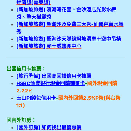
經濟艙(菁英艙)
[新加坡旅遊] 濱海灣花園、金沙酒店光影水舞
秀、擎天樹叢秀
[新加坡旅遊] 聖淘沙及免費三大秀-仙鶴芭蕾水舞
秀
[新加坡旅遊] 聖淘沙天際線斜坡滑車＋空中吊椅
[新加坡旅遊] 麥士威熟食中心
出國信用卡推薦：
[旅行準備] 出國高回饋信用卡推薦
HSBC滙豐銀行現金回饋御璽卡
-
國外現金回饋
2.22%
玉山Pi錢包信用卡
-
國內外回
饋2.5
%P幣(與台幣
1:1)
國內外訂房：
[國外訂房] 如何找出最優惠價