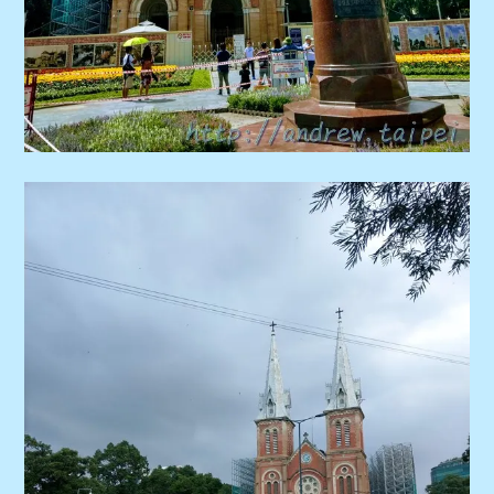
child
menu
expan
金融
child
menu
expan
網站地圖
child
menu
expan
歐洲旅遊
child
menu