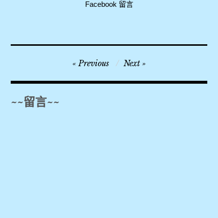
Facebook 留言
文
Previous
Next
主
章
教
導
座
~~留言~~
覽
堂
,
文
青
景
點
,