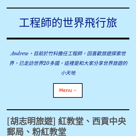
Skip
to
工程師的世界飛行旅
content
Andrew，目前於竹科擔任工程師，因喜歡旅遊探索世
界，已走訪世界20多國，這裡是和大家分享世界旅遊的
小天地
Menu
expan
旅行事前準備
child
[胡志明旅遊] 紅教堂、西貢中央
menu
郵局、粉紅教堂
expan
飛行紀錄
child
menu