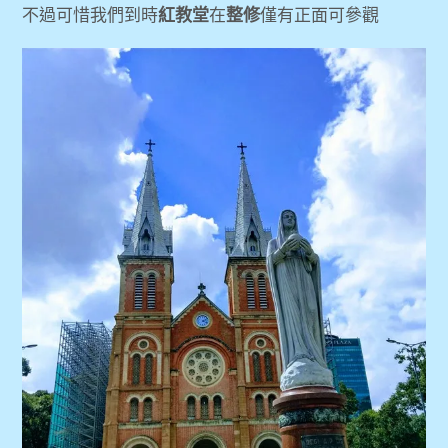
不過可惜我們到時
紅教堂
在
整修
僅有正面可參觀
[胡志明旅遊] AO Show、西貢大劇院
[胡志明旅遊] Grain Studio創意廚藝教室(做
菜教學)
[胡志明旅遊] 紅教堂、西貢中央郵局、粉紅
教堂
[胡志明旅遊] 戰爭遺跡博物館、統一宮
[胡志明旅遊] 咖啡公寓
[胡志明旅遊] MIUMIU5 SPA 精油按摩
expan
[新加坡旅遊] 新加坡3天2夜自助快閃小旅行-行
child
menu
程景點參考
expan
[清邁旅遊] 4天3夜清邁悠閒旅