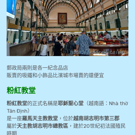
郵政局兩則是各一紀念品店
販賣的吸鐵和小飾品比濱城市場賣的還便宜
粉紅教堂
粉紅教堂
的正式名稱是
耶穌聖心堂
（越南語：Nhà thờ
Tân Định）
是一座
羅馬天主教教堂
，位於
越南胡志明市第三郡
屬於
天主教胡志明市總教區
，建於20世紀初法國殖民
時期