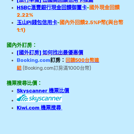
[旅行準備] 出國高回饋信用卡推薦
HSBC滙豐銀行現金回饋御璽卡
-
國外現金回饋
2.22%
玉山Pi錢包信用卡
-
國內外回
饋2.5
%P幣(與台幣
1:1)
國內外訂房：
[國外訂房] 如何找出最優惠價
Booking.com
訂房：
回饋500台幣連
1000
結
(Booking.com訂房滿
台幣)
機票搜尋比價：
Skyscanner 機票比價
Kiwi.com 機票搜尋