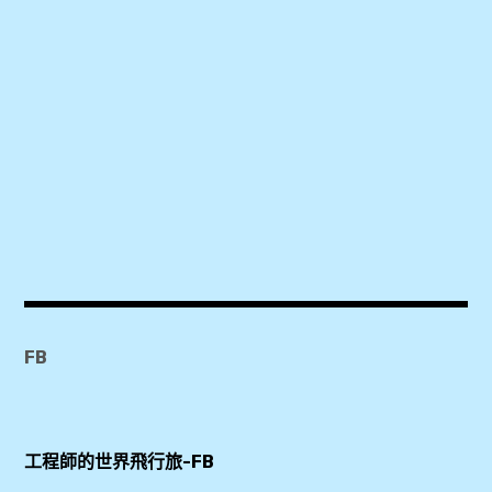
法
國
,
法
國
殖
民
時
期
,
FB
濱
城
市
工程師的世界飛行旅-FB
場