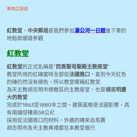
Andrew
2018-
東南亞旅遊
expan
美洲旅遊
child
menu
09-
expan
expan
東南亞旅遊
child
20
child
menu
menu
紅教堂
、
中央郵局
是我們參加
湄公河一日遊
後下車的
地點就順道參觀
expan
[胡志明旅遊] 胡志明4天3夜自由行旅行心得分
child
menu
享
紅教堂
[飛行紀錄] 長榮航空 台北TPE✈胡志明SGN
紅教堂
的正式名稱是”
西貢聖母聖殿主教座堂
”
菁英艙(豪華經濟艙)
教堂所用的紅磚當時全部從
法國進口
，直到今天紅色
的磚仍然沒有褪色，所以教堂暱稱紅教堂
[飛行紀錄] 長榮航空 胡志明GSN✈台北TPE
為天主教胡志明市總教區的主教座堂，也是
胡志明最
菁英艙(豪華經濟艙)
大的教堂
完成於1863至1880年之間。建築風格受法國影響，具
[胡志明旅遊] 胡志明市蓮花精品飯店(Lotus
有兩鐘塔樓高58公尺
Boutique Hotel)
採用從法國進口的材料，外牆的磚來自馬賽
胡志明市各天主教典禮都在本教堂進行
[胡志明旅遊] 美托搖船文化一日遊Local
Tour