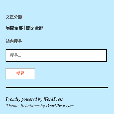
,
文章分類
第
一
展開全部
|
關閉全部
郡
,
站內搜尋
搜
粉
尋
紅
關
教
鍵
堂
字:
,
粉
Proudly powered by WordPress
紅
Theme: Rebalance by
WordPress.com
.
色