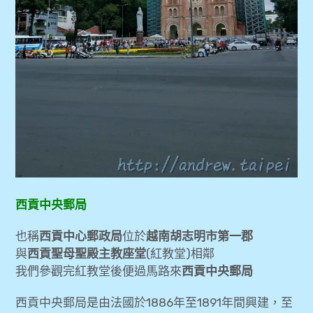
西貢中央郵局
也稱
西貢中心郵政局
位於
越南胡志明市第一郡
與
西貢聖母聖殿主教座堂
(紅教堂)相鄰
我們參觀完紅教堂後便過馬路來
西貢中央郵局
西貢中央郵局是由法國於1886年至1891年間興建，至