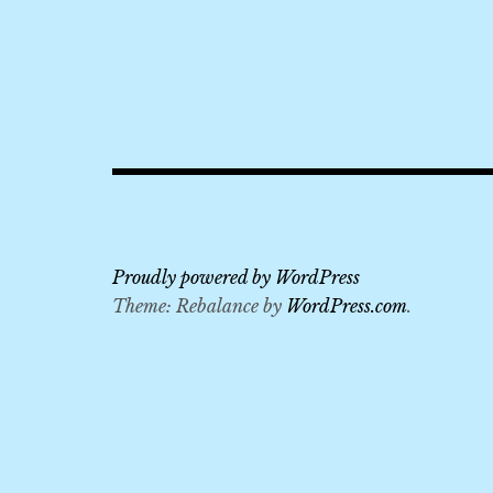
2019
,
KKDAY
,
KLOOK
,
Salzburg
Card
,
Proudly powered by WordPress
Untersberg
Theme: Rebalance by
WordPress.com
.
,
zoo
,
亞
馬