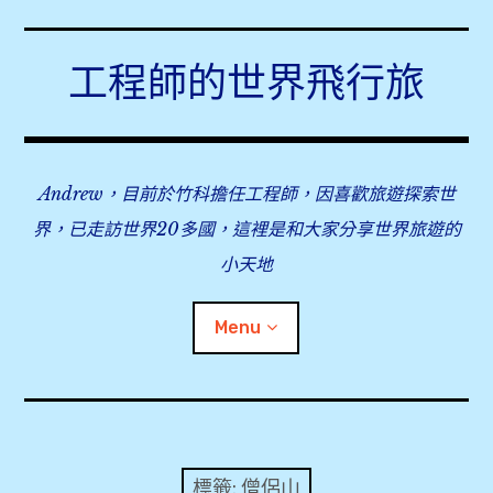
Skip
to
工程師的世界飛行旅
content
Andrew，目前於竹科擔任工程師，因喜歡旅遊探索世
界，已走訪世界20多國，這裡是和大家分享世界旅遊的
小天地
Menu
expan
旅行事前準備
child
menu
expan
飛行紀錄
child
標籤:
僧侶山
menu