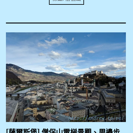
expan
美洲旅遊
child
menu
expan
expan
東南亞旅遊
child
child
menu
menu
expan
expan
金融
child
child
menu
menu
expan
網站地圖
child
menu
expan
child
menu
expan
歐洲旅遊
child
menu
expan
child
menu
[薩爾斯堡] 僧侶山電梯景觀、周邊步