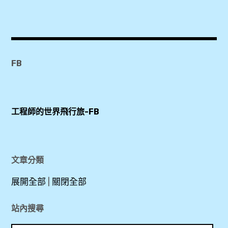
Agoda
,
Booking.com
,
SMARTments
FB
business Wien
Hauptbahnhof
,
工程師的世界飛行旅-FB
Wien
HBF
,
文章分類
乾
展開全部
|
關閉全部
濕
分
站內搜尋
離