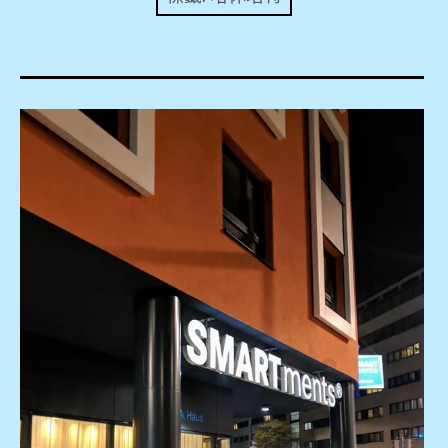
expan
美洲旅遊
child
menu
expan
expan
東南亞旅遊
child
child
menu
menu
expan
expan
金融
child
child
menu
menu
expan
網站地圖
child
menu
expan
child
menu
expan
歐洲旅遊
child
menu
expan
child
menu