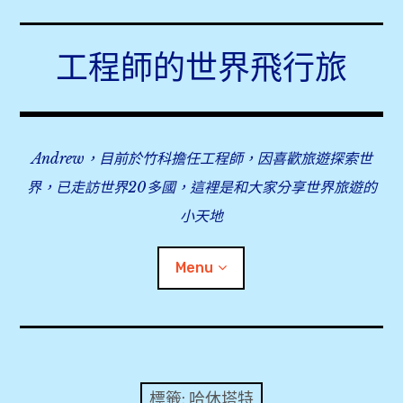
Skip
to
工程師的世界飛行旅
content
Andrew，目前於竹科擔任工程師，因喜歡旅遊探索世
界，已走訪世界20多國，這裡是和大家分享世界旅遊的
小天地
Menu
expan
旅行事前準備
child
menu
expan
飛行紀錄
child
標籤:
哈休塔特
menu