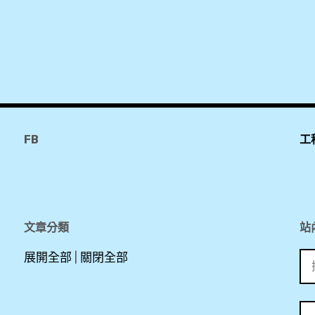
18by3
,
2018
,
Agoda
,
booking
FB
工
,
Eighteen
By Three
Cabins
,
文章分類
站
搜
展開全部
|
關閉全部
便
尋
宜
關
,
鍵