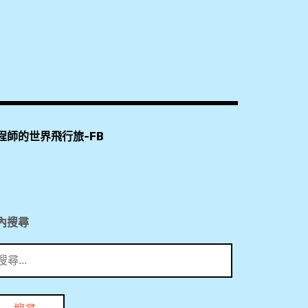
優
惠
碼
,
回
饋
程師的世界飛行旅-FB
,
回
饋
內搜尋
金
,
折