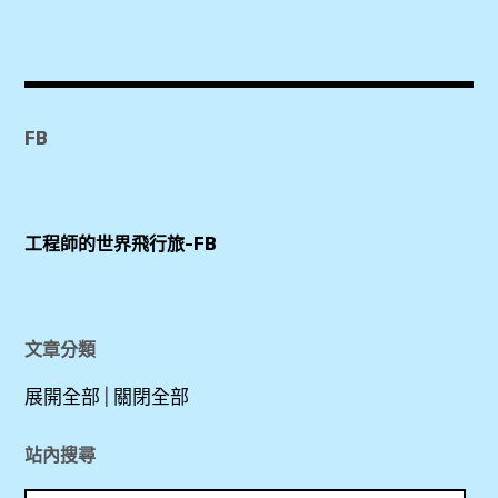
Agoda
,
Booking.com
,
SMARTments
FB
business Wien
Hauptbahnhof
,
工程師的世界飛行旅-FB
Wien
HBF
,
文章分類
乾
展開全部
|
關閉全部
濕
分
站內搜尋
離