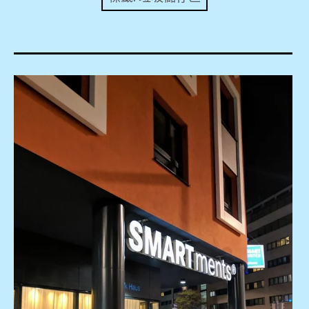
expan
美洲旅遊
child
menu
expan
expan
東南亞旅遊
child
child
menu
menu
expan
expan
金融
child
child
menu
menu
expan
網站地圖
child
menu
expan
child
menu
expan
歐洲旅遊
child
menu
expan
child
menu