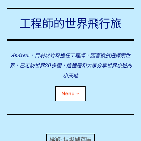
Skip
to
工程師的世界飛行旅
content
Andrew，目前於竹科擔任工程師，因喜歡旅遊探索世
界，已走訪世界20多國，這裡是和大家分享世界旅遊的
小天地
Menu
expan
旅行事前準備
child
menu
expan
飛行紀錄
child
標籤:
垃圾儲存區
menu