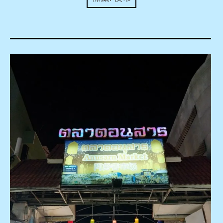
expan
美洲旅遊
child
menu
expan
expan
東南亞旅遊
child
child
menu
menu
expan
expan
金融
child
child
menu
menu
expan
網站地圖
child
menu
expan
child
menu
expan
歐洲旅遊
child
menu
expan
child
menu