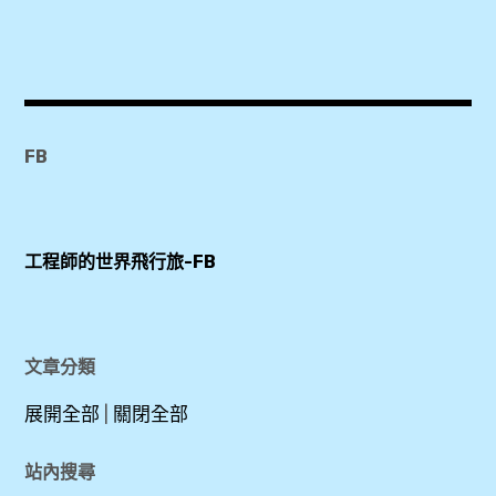
2019
,
Anusarn
Market
,
FB
Chiang
Mai
Night
工程師的世界飛行旅-FB
Bazaar
,
Kad
Na
文章分類
Mor
展開全部
|
關閉全部
夜市
,
站內搜尋
Kalare