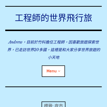
Skip
to
工程師的世界飛行旅
content
Andrew，目前於竹科擔任工程師，因喜歡旅遊探索世
界，已走訪世界20多國，這裡是和大家分享世界旅遊的
小天地
Menu
expan
旅行事前準備
child
menu
expan
飛行紀錄
child
標籤:
夜市
menu