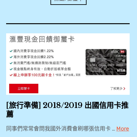
expan
美洲旅遊
child
menu
expan
expan
東南亞旅遊
child
child
menu
menu
expan
expan
金融
child
child
menu
menu
expan
網站地圖
child
menu
expan
child
menu
expan
歐洲旅遊
child
menu
expan
child
menu
[旅行準備] 2018/2019 出國信用卡推
薦
同事們常常會問我國外消費會刷哪張信用卡 …
More