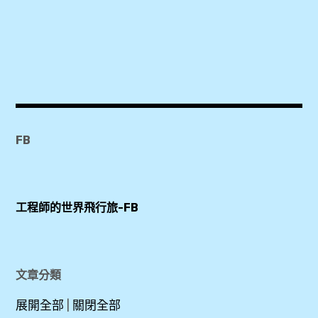
2018
,
APP
,
HSBC
,
Master
FB
,
Pi
拍
工程師的世界飛行旅-FB
錢
包
,
P
文章分類
幣
展開全部
|
關閉全部
,