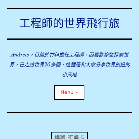
Skip
to
工程師的世界飛行旅
content
Andrew，目前於竹科擔任工程師，因喜歡旅遊探索世
界，已走訪世界20多國，這裡是和大家分享世界旅遊的
小天地
Menu
expan
旅行事前準備
child
menu
expan
飛行紀錄
child
標籤:
御璽卡
menu