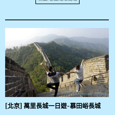
expan
美洲旅遊
child
menu
expan
expan
東南亞旅遊
child
child
menu
menu
expan
expan
金融
child
child
menu
menu
expan
網站地圖
child
menu
expan
child
menu
expan
歐洲旅遊
child
menu
expan
child
menu
[北京] 萬里長城一日遊-慕田峪長城