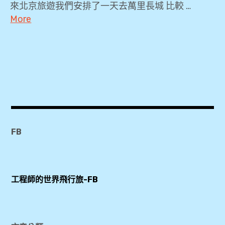
來北京旅遊我們安排了一天去萬里長城 比較 …
More
2019
,
916
快
,
BeiJing
Qianyuan
FB
Hotel
,
KKDAY
工程師的世界飛行旅-FB
,
KLOOK
,