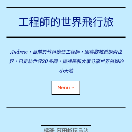
Skip
to
工程師的世界飛行旅
content
Andrew，目前於竹科擔任工程師，因喜歡旅遊探索世
界，已走訪世界20多國，這裡是和大家分享世界旅遊的
小天地
Menu
expan
旅行事前準備
child
menu
expan
飛行紀錄
child
標籤:
慕田峪環島站
menu