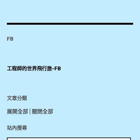
Agoda
,
Booking.com
,
SMARTments
FB
business Wien
Hauptbahnhof
,
工程師的世界飛行旅-FB
Wien
HBF
,
文章分類
乾
展開全部
|
關閉全部
濕
分
站內搜尋
離