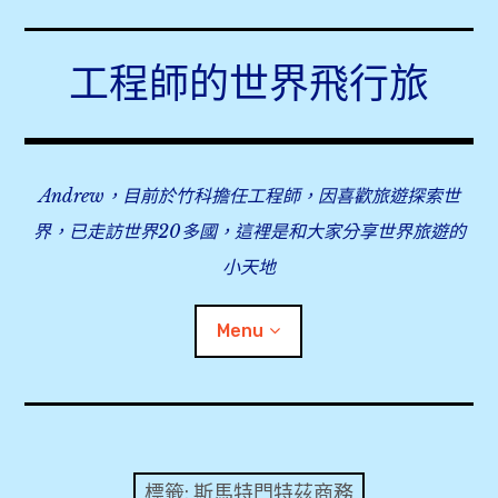
Skip
to
工程師的世界飛行旅
content
Andrew，目前於竹科擔任工程師，因喜歡旅遊探索世
界，已走訪世界20多國，這裡是和大家分享世界旅遊的
小天地
Menu
expan
旅行事前準備
child
menu
expan
飛行紀錄
child
標籤:
斯馬特門特茲商務
menu