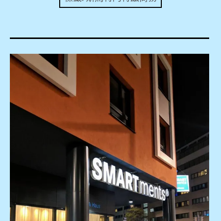
expan
美洲旅遊
child
menu
expan
expan
東南亞旅遊
child
child
menu
menu
expan
expan
金融
child
child
menu
menu
expan
網站地圖
child
menu
expan
child
menu
expan
歐洲旅遊
child
menu
expan
child
menu