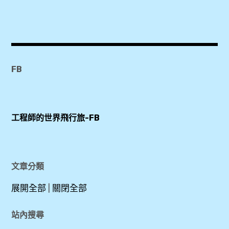
,
KKDAY
,
Metro
Card
FB
,
三
工程師的世界飛行旅-FB
一
教
堂
,
文章分類
展開全部
|
關閉全部
中
央
站內搜尋
公