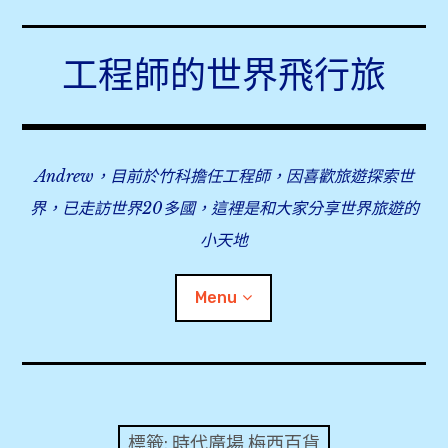
Skip
to
工程師的世界飛行旅
content
Andrew，目前於竹科擔任工程師，因喜歡旅遊探索世
界，已走訪世界20多國，這裡是和大家分享世界旅遊的
小天地
Menu
expan
旅行事前準備
child
menu
expan
飛行紀錄
child
標籤:
時代廣場 梅西百貨
menu