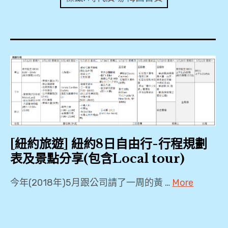
expan
美洲旅遊
child
menu
expan
expan
東南亞旅遊
child
child
menu
menu
expan
expan
金融
child
child
menu
menu
expan
網站地圖
child
menu
expan
child
menu
expan
歐洲旅遊
child
menu
expan
child
[紐約旅遊] 紐約8日自由行-行程規劃
menu
表及景點分享(包含Local tour)
今年(2018年)5月跟公司請了一周的黃 …
More
Citi
Bike