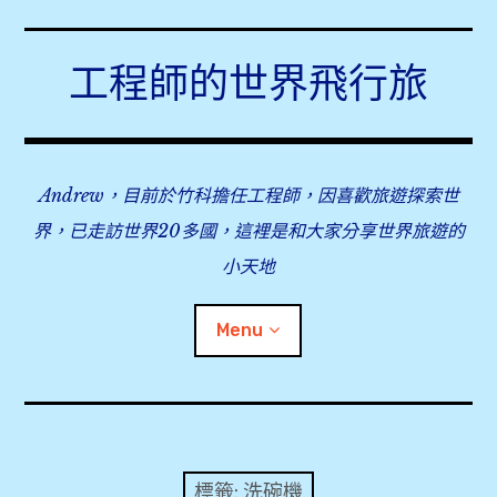
Skip
to
工程師的世界飛行旅
content
Andrew，目前於竹科擔任工程師，因喜歡旅遊探索世
界，已走訪世界20多國，這裡是和大家分享世界旅遊的
小天地
Menu
expan
旅行事前準備
child
menu
expan
飛行紀錄
child
標籤:
洗碗機
menu