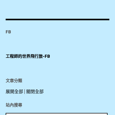
Agoda
,
Booking.com
,
SMARTments
FB
business Wien
Hauptbahnhof
,
工程師的世界飛行旅-FB
Wien
HBF
,
文章分類
乾
展開全部
|
關閉全部
濕
分
站內搜尋
離