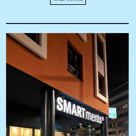
expan
美洲旅遊
child
menu
expan
expan
東南亞旅遊
child
child
menu
menu
expan
expan
金融
child
child
menu
menu
expan
網站地圖
child
menu
expan
child
menu
expan
歐洲旅遊
child
menu
expan
child
menu