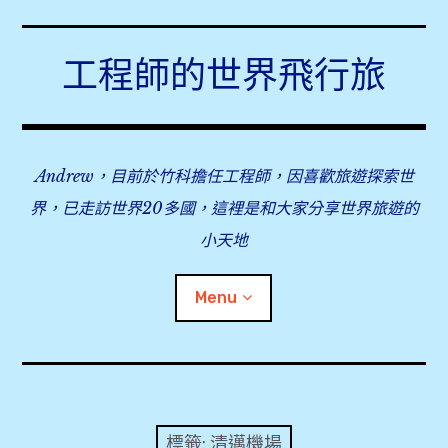
Skip
to
工程師的世界飛行旅
content
Andrew，目前於竹科擔任工程師，因喜歡旅遊探索世
界，已走訪世界20多國，這裡是和大家分享世界旅遊的
小天地
Menu
expan
旅行事前準備
child
menu
expan
飛行紀錄
child
標籤:
清邁機場
menu