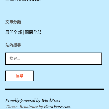
KKDAY
貴
,
通
KLOOK
卡
,
文章分類
,
Plaza
展開全部
|
關閉全部
Premium
機
Lounge
場
站內搜尋
,
,
搜
PP
尋
卡
機
關
,
票
鍵
上
,
字:
網
Sim
泰
卡
國
Proudly powered by WordPress
,
,
Theme: Rebalance by
WordPress.com
.