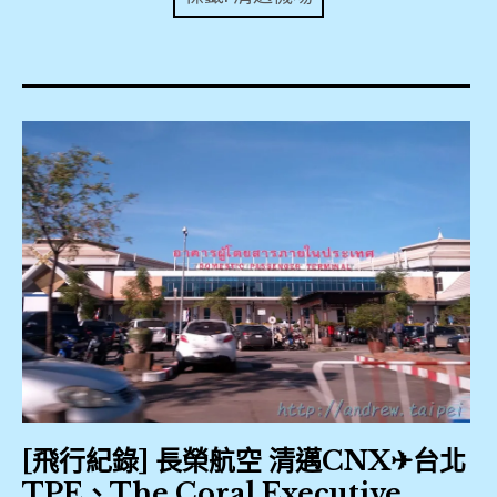
expan
美洲旅遊
child
menu
expan
expan
東南亞旅遊
child
child
menu
menu
expan
expan
金融
child
child
menu
menu
expan
網站地圖
child
menu
expan
child
menu
expan
歐洲旅遊
child
menu
expan
child
menu
[飛行紀錄] 長榮航空 清邁CNX✈台北
TPE、The Coral Executive