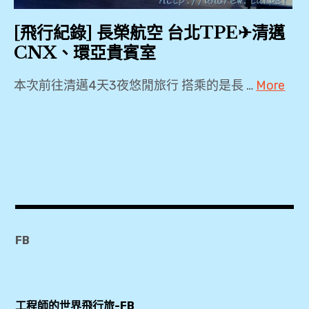
,
The
[飛行紀錄] 長榮航空 台北TPE✈清邁
Coral
CNX、環亞貴賓室
Executive
Lounge
本次前往清邁4天3夜悠閒旅行 搭乘的是長 …
More
,
2018
,
心
2019
得
,
,
A321
,
按
BR257
摩
FB
,
,
CNX
,
新
工程師的世界飛行旅-FB