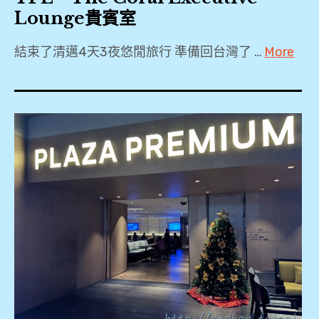
Lounge貴賓室
結束了清邁4天3夜悠閒旅行 準備回台灣了 …
More
2018
,
2019
,
A321
,
BR258
,
CNX
,
PP
卡