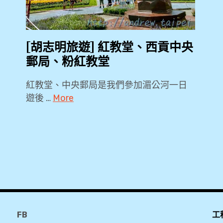
[胡志明旅遊] 紅教堂、西貢中央
郵局、粉紅教堂
紅教堂、中央郵局是我們參加湄公河一日
遊後 …
More
主
教
座
堂
,
FB
工
文