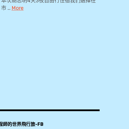
本次胡志明4天3夜自由行住宿我們選擇在
市 …
More
2018
,
Agoda
,
Booking.com
,
Lotus
Boutique
Hotel
,
住
宿
程師的世界飛行旅-FB
心