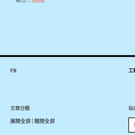
2019
,
Hallstatt
,
Hallstatt
Markt
,
FB
工
Heritage
Hotel
Hallstatt
,
Lahn
文章分類
站
碼頭
搜
展開全部
|
關閉全部
,
尋
Lutheran