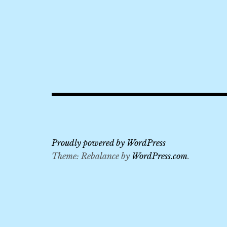
2019
,
916
快
,
BeiJing
Qianyuan
Hotel
,
KKDAY
Proudly powered by WordPress
,
Theme: Rebalance by
WordPress.com
.
KLOOK
,
八
達