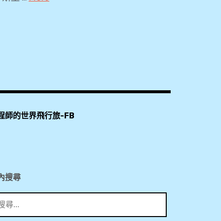
2019
,
KKDAY
,
ÖBB
,
Salzburg
程師的世界飛行旅-FB
Card
,
僧
侶
內搜尋
山
電
梯