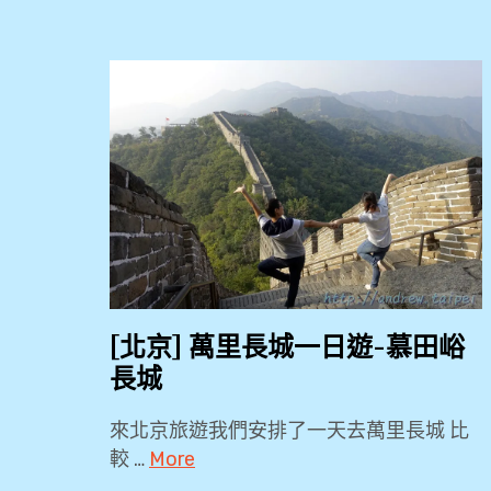
[北京] 萬里長城一日遊-慕田峪
長城
來北京旅遊我們安排了一天去萬里長城 比
較 …
More