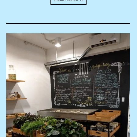
expan
美洲旅遊
child
menu
expan
expan
東南亞旅遊
child
child
menu
menu
expan
expan
金融
child
child
menu
menu
expan
網站地圖
child
menu
expan
child
menu
expan
歐洲旅遊
child
menu
expan
child
menu