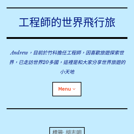
Skip
to
工程師的世界飛行旅
content
Andrew，目前於竹科擔任工程師，因喜歡旅遊探索世
界，已走訪世界20多國，這裡是和大家分享世界旅遊的
小天地
Menu
expan
旅行事前準備
child
menu
expan
飛行紀錄
child
標籤:
胡志明
menu