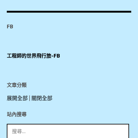
Grain
Studio
,
FB
Grain
Studio
創意廚
工程師的世界飛行旅-FB
藝教室
,
GRAIN
越南料
文章分類
理教室
展開全部
|
關閉全部
,
KLOOK
站內搜尋
,
搜
尋
做