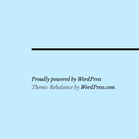
2019
,
Arte
Hotel
Salzburg
,
Monchsberg
,
Salzburg
Proudly powered by WordPress
Card
Theme: Rebalance by
WordPress.com
.
,
僧
侶
山
,