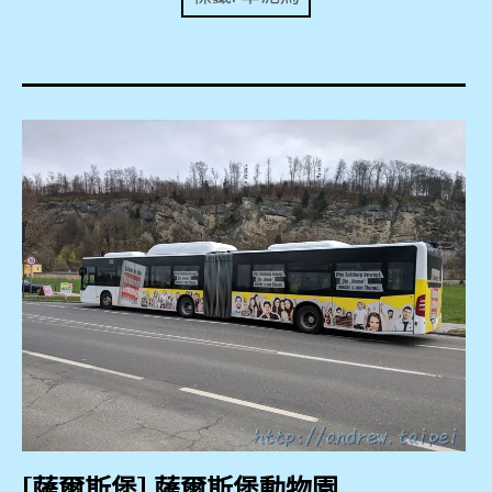
expan
美洲旅遊
child
menu
expan
expan
東南亞旅遊
child
child
menu
menu
expan
expan
金融
child
child
menu
menu
expan
網站地圖
child
menu
expan
child
menu
expan
歐洲旅遊
child
menu
expan
child
menu
[薩爾斯堡] 薩爾斯堡動物園