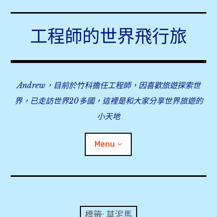
Skip
to
工程師的世界飛行旅
content
Andrew，目前於竹科擔任工程師，因喜歡旅遊探索世
界，已走訪世界20多國，這裡是和大家分享世界旅遊的
小天地
Menu
expan
旅行事前準備
child
menu
expan
飛行紀錄
child
標籤:
草泥馬
menu