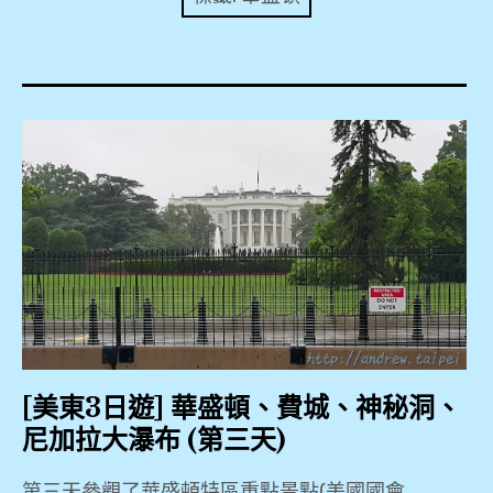
expan
美洲旅遊
child
menu
expan
expan
東南亞旅遊
child
child
menu
menu
expan
expan
金融
child
child
menu
menu
expan
網站地圖
child
menu
expan
child
menu
expan
歐洲旅遊
child
menu
expan
child
menu
[美東3日遊] 華盛頓、費城、神秘洞、
尼加拉大瀑布 (第三天)
第三天參觀了華盛頓特區重點景點(美國國會 …