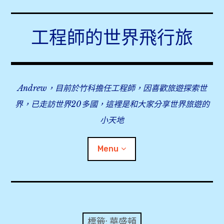
Skip
to
工程師的世界飛行旅
content
Andrew，目前於竹科擔任工程師，因喜歡旅遊探索世
界，已走訪世界20多國，這裡是和大家分享世界旅遊的
小天地
Menu
expan
旅行事前準備
child
menu
expan
飛行紀錄
child
標籤:
華盛頓
menu