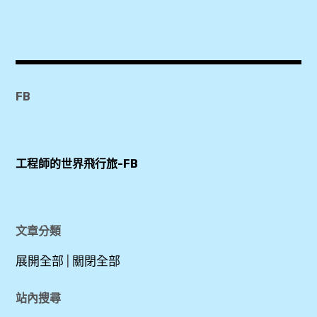
,
,
KKDAY
Washington
,
Monument
Metro
,
Card
White
FB
,
House
,
三
工程師的世界飛行旅-FB
一
林
教
肯
堂
紀
,
念
文章分類
堂
展開全部
|
關閉全部
中
,
央
站內搜尋
公
獨