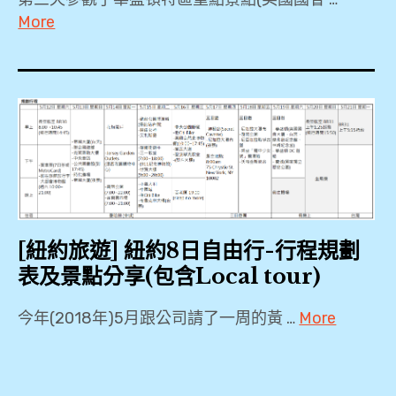
More
Capitol
,
Independence
Historical Park
,
Lincoln
Memorial
,
[紐約旅遊] 紐約8日自由行-行程規劃
New
表及景點分享(包含Local tour)
York
,
今年(2018年)5月跟公司請了一周的黃 …
More
Philadelphia
Citi
,
Bike
Washington