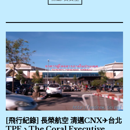
expan
美洲旅遊
child
menu
expan
expan
東南亞旅遊
child
child
menu
menu
expan
expan
金融
child
child
menu
menu
expan
網站地圖
child
menu
expan
child
menu
expan
歐洲旅遊
child
menu
expan
child
menu
[飛行紀錄] 長榮航空 清邁CNX✈台北
TPE、The Coral Executive