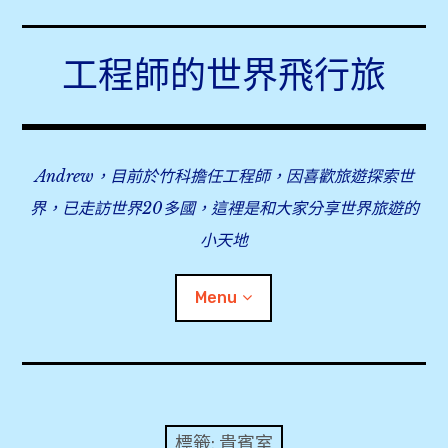
Skip
to
工程師的世界飛行旅
content
Andrew，目前於竹科擔任工程師，因喜歡旅遊探索世
界，已走訪世界20多國，這裡是和大家分享世界旅遊的
小天地
Menu
expan
旅行事前準備
child
menu
expan
飛行紀錄
child
標籤:
貴賓室
menu