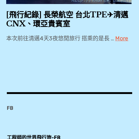
,
The
[飛行紀錄] 長榮航空 台北TPE✈清邁
Coral
CNX、環亞貴賓室
Executive
Lounge
本次前往清邁4天3夜悠閒旅行 搭乘的是長 …
More
,
2018
,
心
2019
得
,
,
A321
,
按
BR257
摩
FB
,
,
CNX
,
新
工程師的世界飛行旅-FB