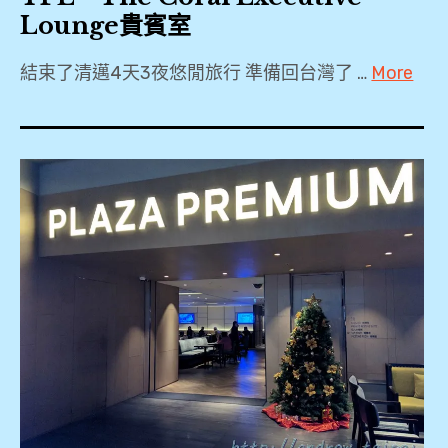
Lounge貴賓室
結束了清邁4天3夜悠閒旅行 準備回台灣了 …
More
2018
,
2019
,
A321
,
BR258
,
CNX
,
PP
卡