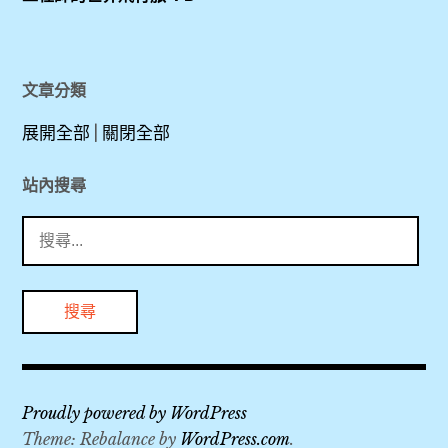
KKDAY
貴
,
通
KLOOK
卡
,
文章分類
,
Plaza
展開全部
|
關閉全部
Premium
機
Lounge
場
站內搜尋
,
,
搜
PP
尋
卡
機
關
,
票
鍵
上
,
字:
網
Sim
泰
卡
國
Proudly powered by WordPress
,
,
Theme: Rebalance by
WordPress.com
.