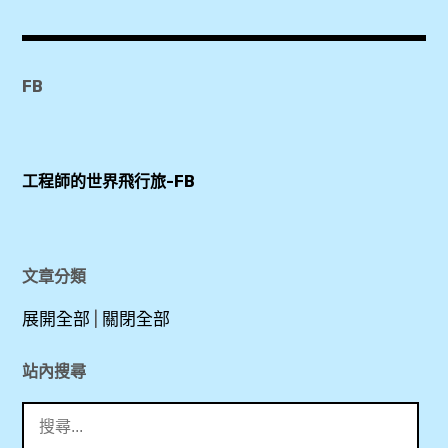
Hotel
,
MIUMIU
FB
,
MIUMIU5
SPA
工程師的世界飛行旅-FB
,
價
格
文章分類
,
展開全部
|
關閉全部
心
站內搜尋
得
搜
,
尋