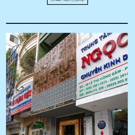
expan
美洲旅遊
child
menu
expan
expan
東南亞旅遊
child
child
menu
menu
expan
expan
金融
child
child
menu
menu
expan
網站地圖
child
menu
expan
child
menu
expan
歐洲旅遊
child
menu
expan
child
menu