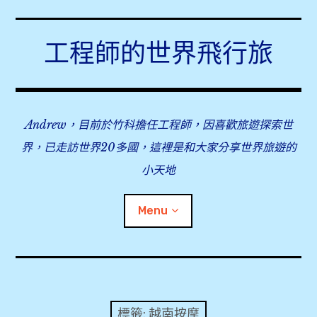
Skip
to
工程師的世界飛行旅
content
Andrew，目前於竹科擔任工程師，因喜歡旅遊探索世
界，已走訪世界20多國，這裡是和大家分享世界旅遊的
小天地
Menu
expan
旅行事前準備
child
menu
expan
飛行紀錄
child
標籤:
越南按摩
menu