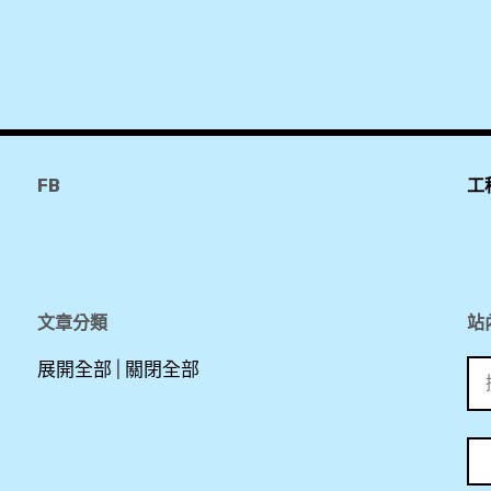
,
擎
天
樹
,
FB
工
擎
天
樹
叢
文章分類
站
秀
搜
展開全部
|
關閉全部
,
尋
關
新
鍵
加
字: