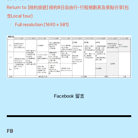
Return to: [紐約旅遊] 紐約8日自由行-行程規劃表及景點分享(包
expan
美洲旅遊
child
menu
含Local tour)
expan
expan
東南亞旅遊
Full resolution (1690 × 581)
child
child
menu
menu
expan
expan
金融
child
child
menu
menu
expan
網站地圖
child
menu
expan
child
menu
expan
歐洲旅遊
child
menu
expan
child
menu
Facebook 留言
FB