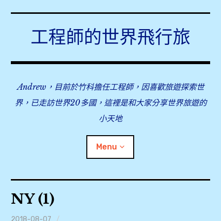
Skip
to
工程師的世界飛行旅
content
Andrew，目前於竹科擔任工程師，因喜歡旅遊探索世
界，已走訪世界20多國，這裡是和大家分享世界旅遊的
小天地
Menu
expan
旅行事前準備
child
NY (1)
menu
expan
飛行紀錄
child
menu
2018-08-07