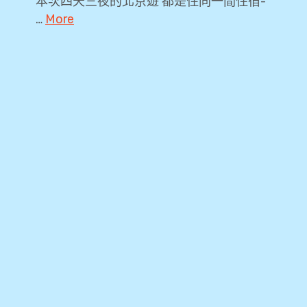
本次四天三夜的北京遊 都是住同一間住宿-
…
More
2019
,
Agoda
,
BeiJing
Qianyuan
Hotel
,
Booking.com
,
CP
值
,
Hotel