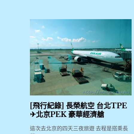
2019
,
916
快
,
BeiJing
Qianyuan
Hotel
,
KKDAY
,
KLOOK
[飛行紀錄] 長榮航空 台北TPE
,
✈北京PEK 豪華經濟艙
八
這次去北京的四天三夜旅遊 去程是搭乘長
達