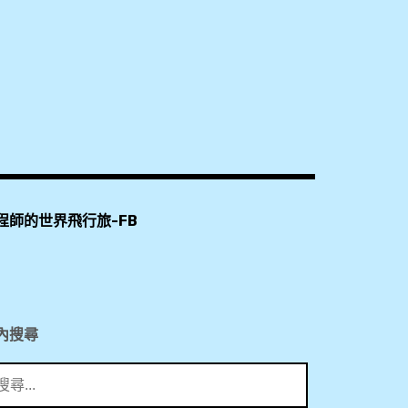
空
,
全
聚
德
,
程師的世界飛行旅-FB
北
京
,
慕
內搜尋
田
峪
長