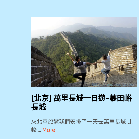
[北京] 萬里長城一日遊-慕田峪
長城
來北京旅遊我們安排了一天去萬里長城 比
較 …
More