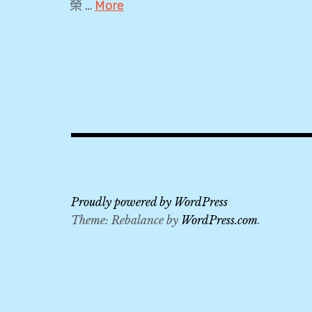
榮 …
More
嶺
,
2019
,
北
77W
京
,
,
B777-
300ER
北
,
京
BR716
乾
,
Proudly powered by WordPress
元
PEK
Theme: Rebalance by
WordPress.com
.
酒
,
店
,
北
京
司
,