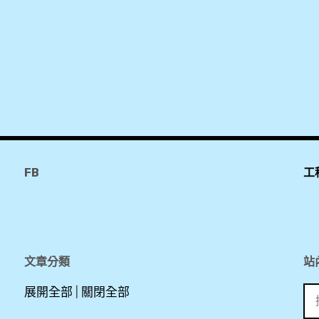
,
Hotels.com
,
PEK
,
中
國
FB
工
,
乾
濕
分
文章分類
站
離
搜
展開全部
|
關閉全部
廁
尋
所