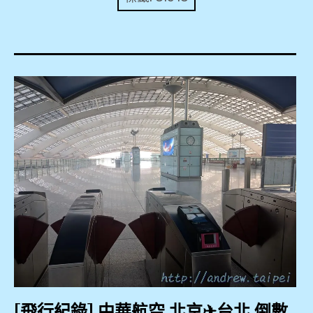
expan
美洲旅遊
child
menu
expan
expan
東南亞旅遊
child
child
menu
menu
expan
expan
金融
child
child
menu
menu
expan
網站地圖
child
menu
expan
child
menu
expan
歐洲旅遊
child
menu
expan
child
menu
[飛行紀錄] 中華航空 北京✈台北 倒數