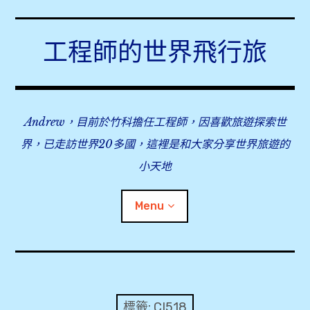
Skip
to
工程師的世界飛行旅
content
Andrew，目前於竹科擔任工程師，因喜歡旅遊探索世
界，已走訪世界20多國，這裡是和大家分享世界旅遊的
小天地
Menu
expan
旅行事前準備
child
menu
expan
飛行紀錄
child
標籤:
CI518
menu