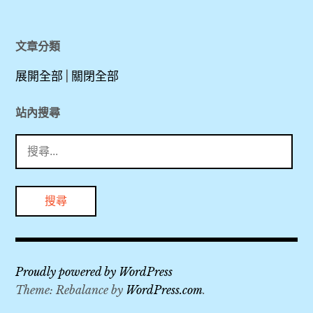
中
華
文章分類
航
展開全部
|
關閉全部
空
,
站內搜尋
搜
全
尋
聚
關
德
鍵
,
字:
北
京
Proudly powered by WordPress
,
Theme: Rebalance by
WordPress.com
.