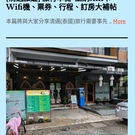
2019
全
Wifi機、票券、行程、訂房大補帖
,
寮
帽
3Laan
國
本篇將與大家分享清邁(泰國)旅行需要事先 …
More
,
House
,
2018
Hotel
尼
,
,
帕
曼
2019
4
辛
商
,
天
寺
圈
3Laan
3
,
,
House
夜
Hotel
,
平
心
,
KKDAY
日
得
4
,
夜
,
天
KLOOK
市
3
,
,
機
夜
Local
車