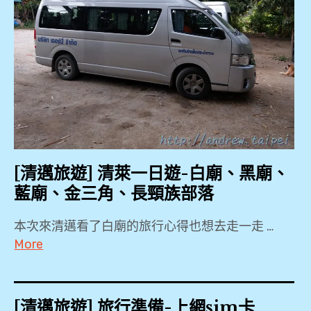
上
House
網
Hotel
Sim
,
卡
HONDA
,
,
MAYA
周
百貨
六
,
夜
[清邁旅遊] 清萊一日遊-白廟、黑廟、
市
國
藍廟、金三角、長頸族部落
,
際
駕
本次來清邁看了白廟的旅行心得也想去走一走 …
塔
照
More
佩
,
2018
門
,
,
安
[清邁旅遊] 旅行準備-上網sim卡