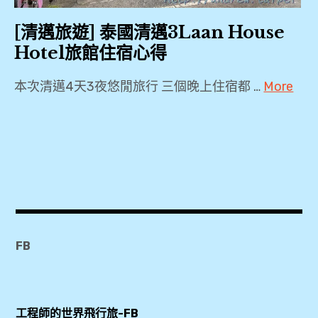
,
tour
心
,
Agoda
,
得
[清邁旅遊] 泰國清邁3Laan House
,
,
Hotel旅館住宿心得
泰
Booking.com
一
國
,
日
柴
本次清邁4天3夜悠閒旅行 三個晚上住宿都 …
More
,
HotelsCombined
遊
狄
2018
,
,
隆
清
,
KKDAY
寺
邁
2019
,
寮
,
,
,
KLOOK
國
3Laan
,
,
泰
清
House
Trivago
國
邁
Hotel
,
心
,
FB
夜
,
Wi-
得
市
4
Ho
,
泰
,
天
,
式
工程師的世界飛行旅-FB