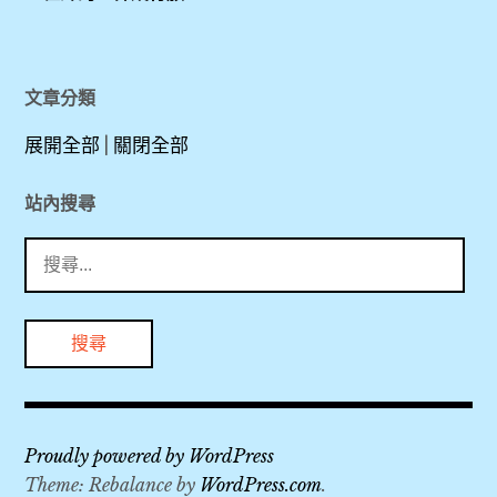
3
Wifi
接
按
瓦
夜
機
送
摩
洛
,
,
,
,
洛
Saen
文章分類
市
Pung
一
泰
清
集
展開全部
|
關閉全部
Gate
日
國
萊
,
,
遊
,
,
站內搜尋
,
租
搜
古
上
清
清
機
尋
城
網
萊
萊
車
關
區
Sim
,
溫
,
鍵
,
卡
泉
字:
,
清
公
自
含
萊
園
由
早
回
溫
,
行
Proudly powered by WordPress
餐
饋
泉
Theme: Rebalance by
WordPress.com
.