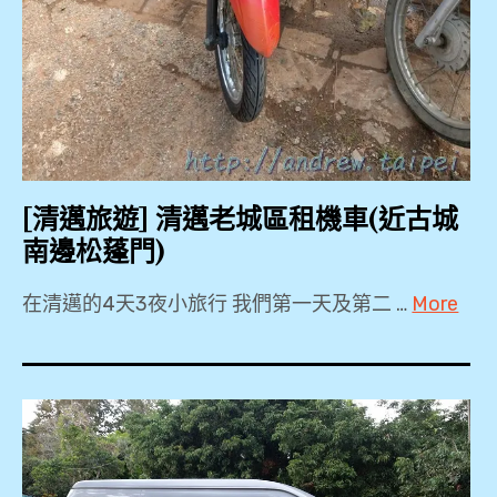
Mor
夜市
,
KKDAY
,
Let's
Relax
[清邁旅遊] 清邁老城區租機車(近古城
,
南邊松蓬門)
Wifi
機
在清邁的4天3夜小旅行 我們第一天及第二 …
More
,
2018
一
,
日
2019
遊
,
,
3Laan