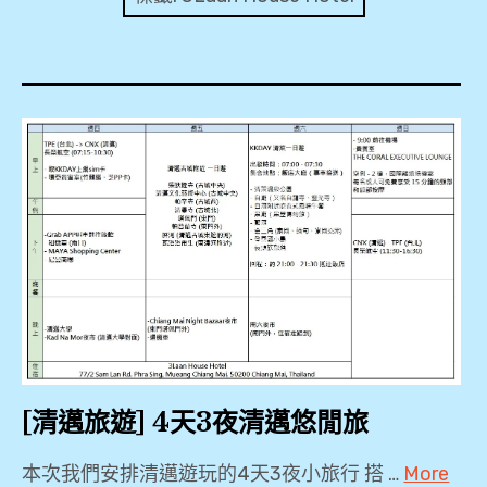
expan
美洲旅遊
child
menu
expan
expan
東南亞旅遊
child
child
menu
menu
expan
expan
金融
child
child
menu
menu
expan
網站地圖
child
menu
expan
child
menu
expan
歐洲旅遊
child
menu
expan
child
menu
[清邁旅遊] 4天3夜清邁悠閒旅
本次我們安排清邁遊玩的4天3夜小旅行 搭 …
More