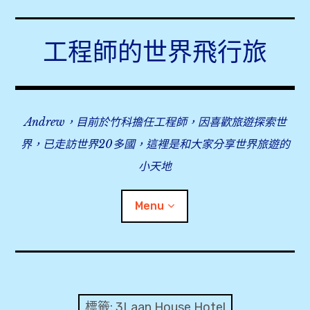
Skip
to
工程師的世界飛行旅
content
Andrew，目前於竹科擔任工程師，因喜歡旅遊探索世
界，已走訪世界20多國，這裡是和大家分享世界旅遊的
小天地
Menu
expan
旅行事前準備
child
menu
expan
飛行紀錄
child
標籤:
3Laan House Hotel
menu