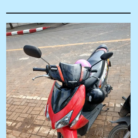
2018
,
2019
,
3Laan
House
Hotel
,
4
天
3
夜
,
Kad
Na