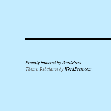
2019
,
840
,
841
,
842
,
Arte
Proudly powered by WordPress
Hotel
Theme: Rebalance by
WordPress.com
.
,
Berchtesgaden
Hbf
,
KKDAY
,