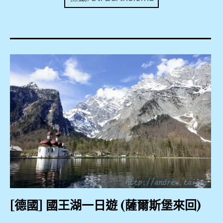
expan
美洲旅遊
child
menu
expan
expan
東南亞旅遊
child
child
menu
menu
expan
expan
金融
child
child
menu
menu
expan
網站地圖
child
menu
expan
child
menu
expan
歐洲旅遊
child
menu
expan
child
menu
[德國] 國王湖一日遊 (薩爾斯堡來回)