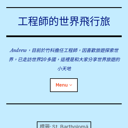
Skip
to
工程師的世界飛行旅
content
Andrew，目前於竹科擔任工程師，因喜歡旅遊探索世
界，已走訪世界20多國，這裡是和大家分享世界旅遊的
小天地
Menu
expan
旅行事前準備
child
menu
expan
飛行紀錄
child
標籤:
St. Bartholomä
menu