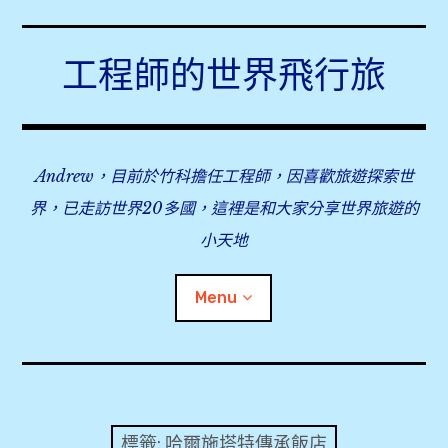
Skip
to
工程師的世界飛行旅
content
Andrew，目前於竹科擔任工程師，因喜歡旅遊探索世
界，已走訪世界20多國，這裡是和大家分享世界旅遊的
小天地
Menu
expan
旅行事前準備
child
menu
expan
飛行紀錄
child
標籤:
哈爾施塔特傳承飯店
menu