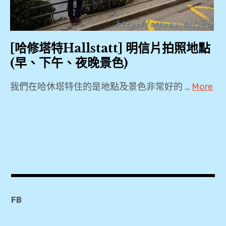
Haus
Stocker
,
[哈修塔特Hallstatt] 明信片拍照地點
Heritage
(早、下午、夜晚景色)
Hallstatt
Restaurant
我們在哈休塔特住的是地點及景色非常好的 …
More
Im Kainz
2019
,
,
Heritage
Hallstatt
Hotel
,
,
Hallstatt
Heritage
Markt
Hotel
,
Hallstatt
FB
Heritage
,
Hotel
Lutheran