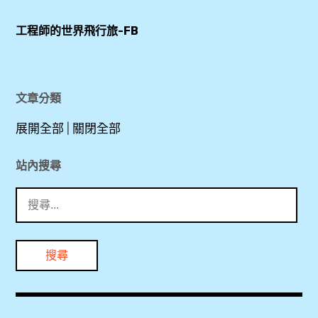
,
Church
工程師的世界飛行旅-FB
Heritage
,
Hotel
ÖBB
Hallstatt
,
,
文章分類
SLH
Lutheran
,
展開全部
|
關閉全部
Church
Small
,
Luxury
站內搜尋
Hotels
搜
下
of The
尋
午
World
關
,
,
鍵
Superior
字:
哈
room
修
,
塔