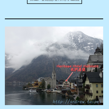
expan
美洲旅遊
child
menu
expan
expan
東南亞旅遊
child
child
menu
menu
expan
expan
金融
child
child
menu
menu
expan
網站地圖
child
menu
expan
child
menu
expan
歐洲旅遊
child
menu
expan
child
menu