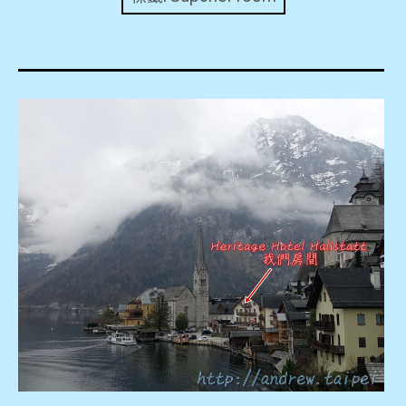
expan
美洲旅遊
child
menu
expan
expan
東南亞旅遊
child
child
menu
menu
expan
expan
金融
child
child
menu
menu
expan
網站地圖
child
menu
expan
child
menu
expan
歐洲旅遊
child
menu
expan
child
menu