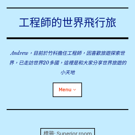
Skip
to
工程師的世界飛行旅
content
Andrew，目前於竹科擔任工程師，因喜歡旅遊探索世
界，已走訪世界20多國，這裡是和大家分享世界旅遊的
小天地
Menu
expan
旅行事前準備
child
menu
expan
飛行紀錄
child
標籤:
Superior room
menu