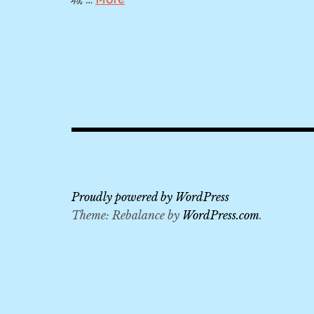
KKDAY
,
Local
tour
,
Maid
of
the
Mist
Proudly powered by WordPress
,
Theme: Rebalance by
WordPress.com
.
Niagara
Falls
,
安