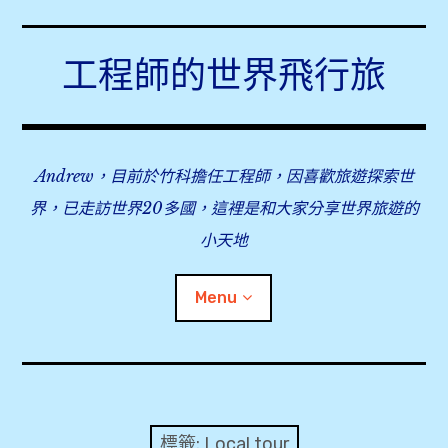
Skip
to
工程師的世界飛行旅
content
Andrew，目前於竹科擔任工程師，因喜歡旅遊探索世
界，已走訪世界20多國，這裡是和大家分享世界旅遊的
小天地
Menu
expan
旅行事前準備
child
menu
expan
飛行紀錄
child
標籤:
Local tour
menu