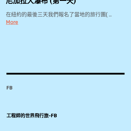
尼加拉大瀑布 (第一天)
自
大
,
藍
由
略
在紐約的最後三天我們報名了當地的旅行團( …
廟
行
湖
More
做
,
,
,
菜
KKDAY
課
金
,
越
尼
程
三
Local
南
加
,
角
tour
拉
,
,
大
咖
Radisson
瀑
啡
長
Hotel
布
FB
公
頸
Niagara
,
寓
族
Falls-
,
部
Grand
尼
工程師的世界飛行旅-FB
落
Island
加
太
,
,
拉
陽