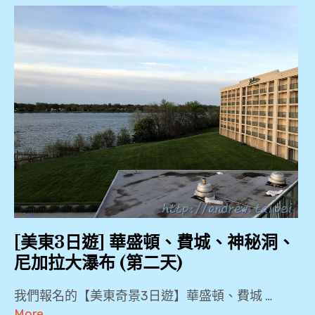
萊
船
4
,
,
天
3
清
椰
夜
萊
子
自
溫
糖
由
泉
,
行
公
,
園
湄
Ao
,
公
Show
河
,
清
,
Grain
[美東3日遊] 華盛頓、費城、神秘洞、
邁
Studio
尼加拉大瀑布 (第二天)
,
湄
創意廚
公
藝教室
我們報名的【美東奇景3日遊】華盛頓、費城 …
白
河
,
More