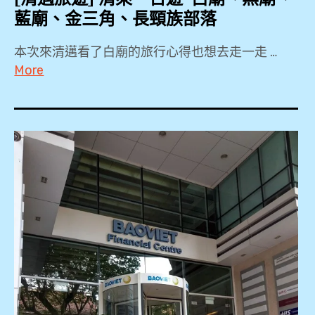
藍廟、金三角、長頸族部落
本次來清邁看了白廟的旅行心得也想去走一走 …
More
2018
,
2019
,
3Laan
House
Hotel
,
4
天
3