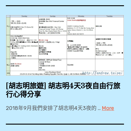
國
,
,
KKDAY
,
心
KLOOK
得
,
,
Local
tour
接
,
送
,
一
[胡志明旅遊] 胡志明4天3夜自由行旅
日
泰
行心得分享
遊
國
,
2018年9月我們安排了胡志明4天3夜的 …
More
,
手
2018
清
搖
,