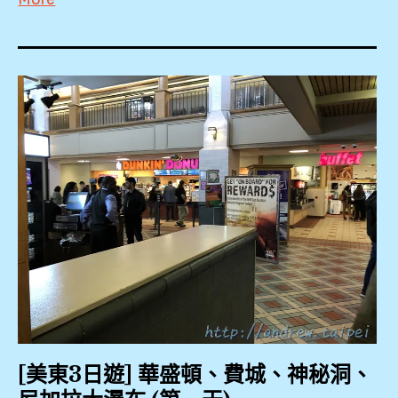
廟
一
KKDAY
,
日
KKDAY
,
遊
,
KLOOK
白
,
Local
,
龍
tour
Local
寺
紅
,
tour
,
教
Maid
,
堂
of
Lotus
緬
,
the
Boutique
甸
Mist
Hotel
,
胡
,
,
志
Niagara
自
明
Falls
中
由
市
,
央
行
,
[美東3日遊] 華盛頓、費城、神秘洞、
郵
,
安
局