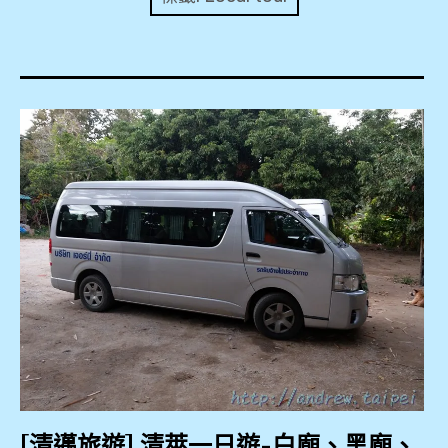
expan
美洲旅遊
child
menu
expan
expan
東南亞旅遊
child
child
menu
menu
expan
expan
金融
child
child
menu
menu
expan
網站地圖
child
menu
expan
child
menu
expan
歐洲旅遊
child
menu
expan
child
menu
[清邁旅遊] 清萊一日遊-白廟、黑廟、