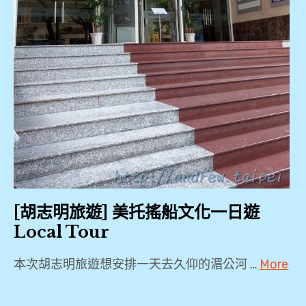
夜
,
KKDAY
,
KLOOK
,
Local
tour
,
一
[胡志明旅遊] 美托搖船文化一日遊
日
Local Tour
遊
,
本次胡志明旅遊想安排一天去久仰的湄公河 …
More
寮
2018