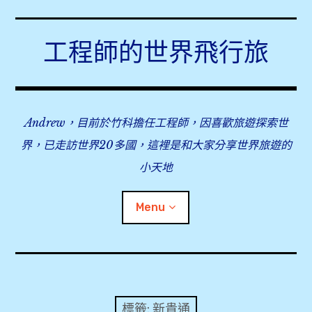
Skip
to
工程師的世界飛行旅
content
Andrew，目前於竹科擔任工程師，因喜歡旅遊探索世
界，已走訪世界20多國，這裡是和大家分享世界旅遊的
小天地
Menu
expan
旅行事前準備
child
menu
expan
飛行紀錄
child
標籤:
新貴通
menu