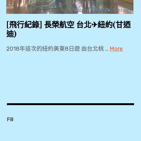
,
TPE
,
[飛行紀錄] 長榮航空 台北✈紐約(甘迺
迪)
新
貴
2018年這次的紐約美東8日遊 由台北桃 …
More
通
B77W
,
,
BR30
桃
,
園
JFK
機
,
場
Plaza
,
FB
Premium
Lounge
機