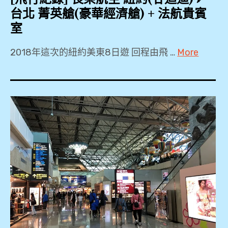
台北 菁英艙(豪華經濟艙) + 法航貴賓
室
2018年這次的紐約美東8日遊 回程由飛 …
More
B77W
,
BR31
,
JFK
,
PP
卡
,
Priority
Pass