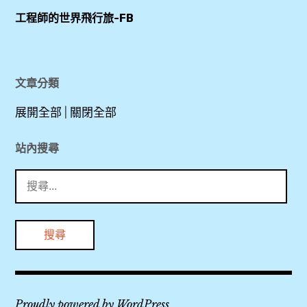
,
場
工程師的世界飛行旅-FB
PP
洗
卡
澡
,
,
Priority
文章分類
Pass
法
展開全部
|
關閉全部
,
航
TPE
貴
站內搜尋
,
賓
搜
室
尋
好
,
關
事
波
鍵
多
音
字:
無
777-
限
300
卡
,
Proudly powered by WordPress