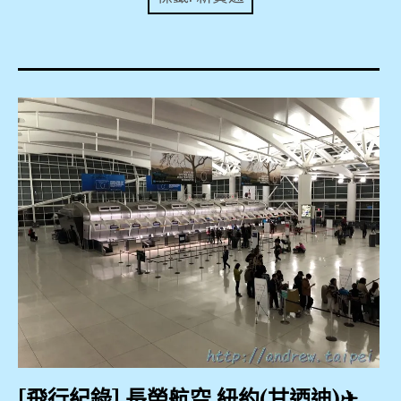
expan
美洲旅遊
child
menu
expan
expan
東南亞旅遊
child
child
menu
menu
expan
expan
金融
child
child
menu
menu
expan
網站地圖
child
menu
expan
child
menu
expan
歐洲旅遊
child
menu
expan
child
menu
[飛行紀錄] 長榮航空 紐約(甘迺迪)✈