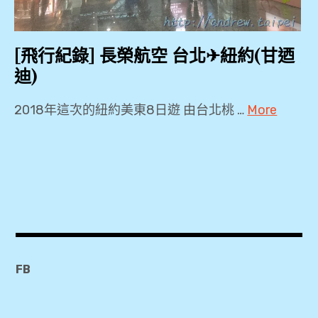
,
TPE
,
[飛行紀錄] 長榮航空 台北✈紐約(甘迺
迪)
新
貴
2018年這次的紐約美東8日遊 由台北桃 …
More
通
B77W
,
,
BR30
桃
,
園
JFK
機
,
場
Plaza
,
FB
Premium
Lounge
機