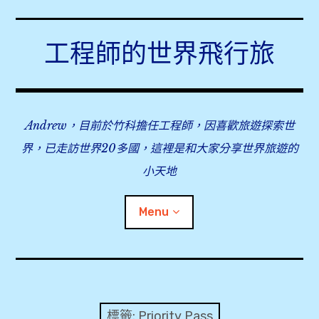
Skip
to
工程師的世界飛行旅
content
Andrew，目前於竹科擔任工程師，因喜歡旅遊探索世
界，已走訪世界20多國，這裡是和大家分享世界旅遊的
小天地
Menu
expan
旅行事前準備
child
menu
expan
飛行紀錄
child
標籤:
Priority Pass
menu