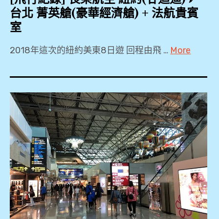
台北 菁英艙(豪華經濟艙) + 法航貴賓
室
2018年這次的紐約美東8日遊 回程由飛 …
More
B77W
,
BR31
,
JFK
,
PP
卡
,
Priority
Pass