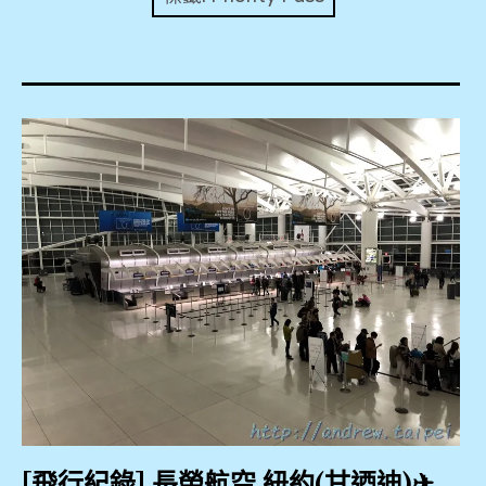
expan
美洲旅遊
child
menu
expan
expan
東南亞旅遊
child
child
menu
menu
expan
expan
金融
child
child
menu
menu
expan
網站地圖
child
menu
expan
child
menu
expan
歐洲旅遊
child
menu
expan
child
menu
[飛行紀錄] 長榮航空 紐約(甘迺迪)✈