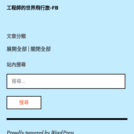
,
場
工程師的世界飛行旅-FB
PP
洗
卡
澡
,
,
Priority
文章分類
Pass
法
展開全部
|
關閉全部
,
航
TPE
貴
站內搜尋
,
賓
搜
室
尋
好
,
關
事
波
鍵
多
音
字:
無
777-
限
300
卡
,
Proudly powered by WordPress