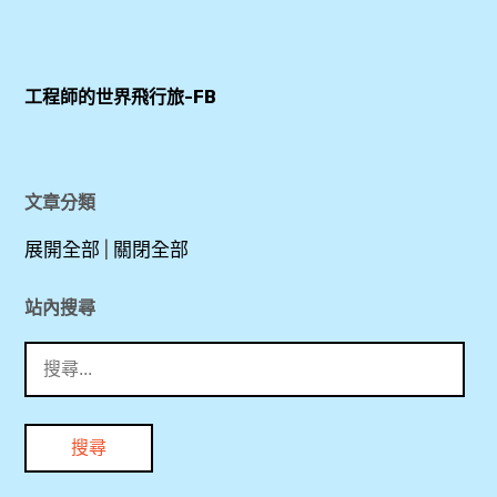
,
Heritage
,
Hotel
Lutheran
哈
,
Church
爾
工程師的世界飛行旅-FB
Heritage
,
施
Hotel
ÖBB
塔
Hallstatt
,
特
,
文章分類
SLH
歷
Lutheran
,
展開全部
|
關閉全部
史
Church
Small
酒
,
Luxury
站內搜尋
店
Hotels
,
搜
下
of The
尋
午
World
奧
關
,
,
鍵
地
Superior
字:
利
哈
room