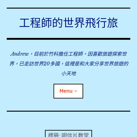
Skip
to
工程師的世界飛行旅
content
Andrew，目前於竹科擔任工程師，因喜歡旅遊探索世
界，已走訪世界20多國，這裡是和大家分享世界旅遊的
小天地
Menu
expan
旅行事前準備
child
menu
expan
飛行紀錄
child
標籤:
明信片教堂
menu