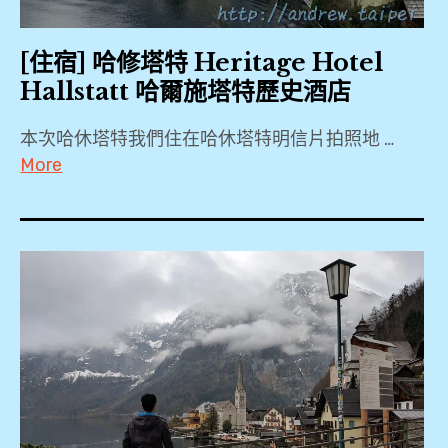
碼頭
,
[住宿] 哈修塔特 Heritage Hotel
Lutheran
Hallstatt 哈爾施塔特歷史酒店
Church
,
本次哈休塔特我們住在哈休塔特明信片拍照地 …
QR
More
code
,
2019
Salzwelten
,
,
Agoda
World
,
Heritage
Booking.com
View
,
,
Hallstatt
,
哈
Haus