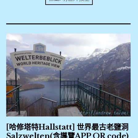
expan
美洲旅遊
child
menu
expan
expan
東南亞旅遊
child
child
menu
menu
expan
expan
金融
child
child
menu
menu
expan
網站地圖
child
menu
expan
child
menu
expan
歐洲旅遊
child
menu
expan
child
menu
[哈修塔特Hallstatt] 世界最古老鹽洞
Salzwelten(含導覽APP QR code)