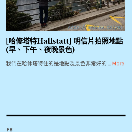
修
Kainz
塔
,
特
Haus
,
Stocker
,
[哈修塔特Hallstatt] 明信片拍照地點
哈
Heritage
(早、下午、夜晚景色)
斯
Hallstatt
達
Restaurant
我們在哈休塔特住的是地點及景色非常好的 …
More
特
Im Kainz
,
2019
,
,
Heritage
哈
Hallstatt
Hotel
爾
,
,
施
Hallstatt
Heritage
塔
Markt
Hotel
特
,
Hallstatt
FB