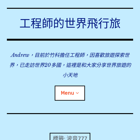
Skip
to
工程師的世界飛行旅
content
Andrew，目前於竹科擔任工程師，因喜歡旅遊探索世
界，已走訪世界20多國，這裡是和大家分享世界旅遊的
小天地
Menu
expan
旅行事前準備
child
menu
expan
飛行紀錄
child
標籤:
波音777
menu