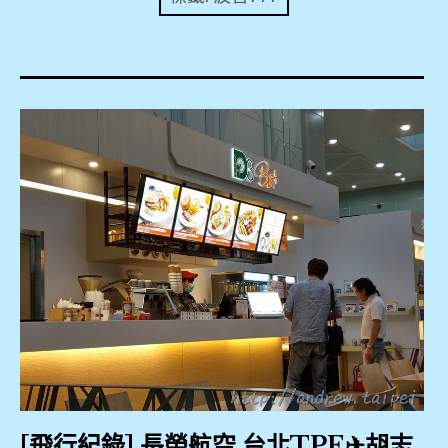
expan
美洲旅遊
child
menu
expan
expan
東南亞旅遊
child
child
menu
menu
expan
expan
金融
child
child
menu
menu
expan
網站地圖
child
menu
expan
child
menu
expan
歐洲旅遊
child
menu
expan
child
menu
[飛行紀錄] 長榮航空 台北TPE✈胡志