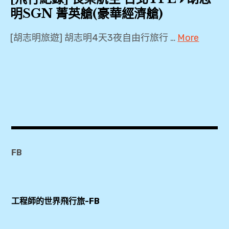
明SGN 菁英艙(豪華經濟艙)
[胡志明旅遊] 胡志明4天3夜自由行旅行 …
More
2018
,
B777-
300ER
,
BR391
,
FB
Economy
Class
,
工程師的世界飛行旅-FB
PP
卡