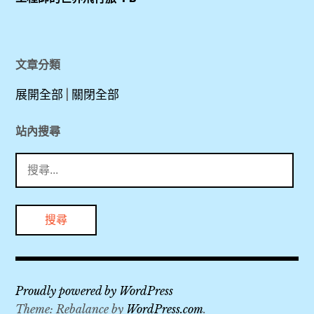
PP
,
卡
,
新
SGN
文章分類
山
,
一
展開全部
|
關閉全部
TPE
國
,
際
站內搜尋
機
搜
新
場
尋
山
,
關
一
鍵
國
新
字:
際
貴
機
通
場
卡
Proudly powered by WordPress
,
,
Theme: Rebalance by
WordPress.com
.