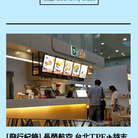
expan
美洲旅遊
child
menu
expan
expan
東南亞旅遊
child
child
menu
menu
expan
expan
金融
child
child
menu
menu
expan
網站地圖
child
menu
expan
child
menu
expan
歐洲旅遊
child
menu
expan
child
menu
[飛行紀錄] 長榮航空 台北TPE✈胡志