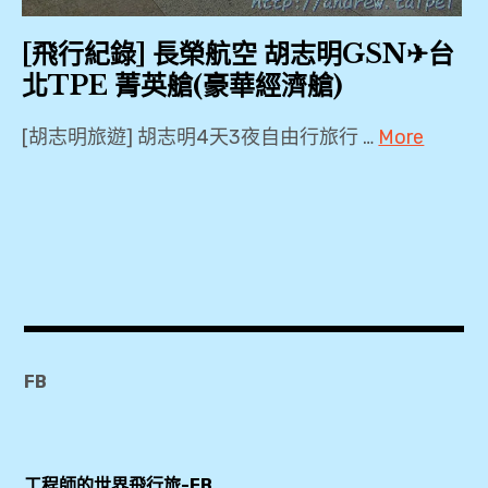
,
SGN
[飛行紀錄] 長榮航空 胡志明GSN✈台
,
北TPE 菁英艙(豪華經濟艙)
TPE
,
[胡志明旅遊] 胡志明4天3夜自由行旅行 …
More
2018
二
,
航
BR396
廈
,
,
Economy
Class
摩
,
爾
FB
Orchid
貴
Lounge
賓
,
室
工程師的世界飛行旅-FB