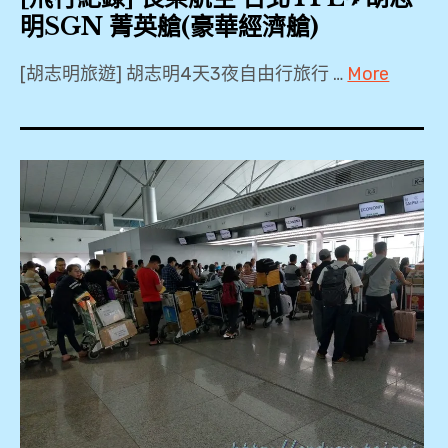
明SGN 菁英艙(豪華經濟艙)
[胡志明旅遊] 胡志明4天3夜自由行旅行 …
More
2018
,
B777-
300ER
,
BR391
,
Economy
Class
,
PP
卡