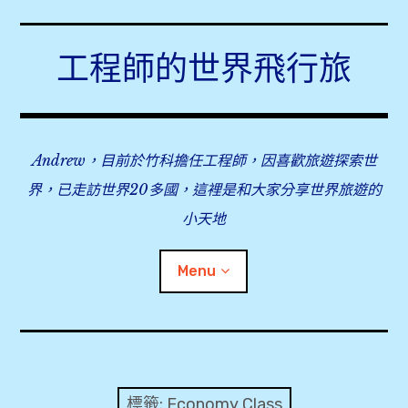
Skip
to
工程師的世界飛行旅
content
Andrew，目前於竹科擔任工程師，因喜歡旅遊探索世
界，已走訪世界20多國，這裡是和大家分享世界旅遊的
小天地
Menu
expan
旅行事前準備
child
menu
expan
飛行紀錄
child
標籤:
Economy Class
menu