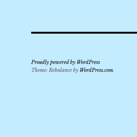
2019
,
3Laan
House
Hotel
,
4
Proudly powered by WordPress
天
Theme: Rebalance by
WordPress.com
.
3
夜
,
Kad
Na
Mor
夜市
,