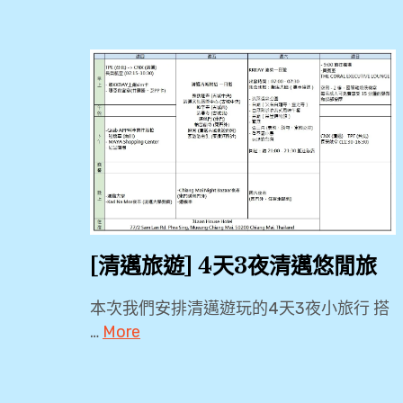
[清邁旅遊] 4天3夜清邁悠閒旅
本次我們安排清邁遊玩的4天3夜小旅行 搭
…
More
2018
,