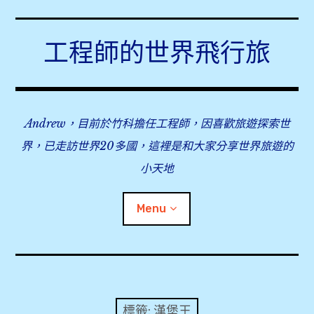
Skip
to
工程師的世界飛行旅
content
Andrew，目前於竹科擔任工程師，因喜歡旅遊探索世
界，已走訪世界20多國，這裡是和大家分享世界旅遊的
小天地
Menu
expan
旅行事前準備
child
menu
expan
飛行紀錄
child
標籤:
漢堡王
menu