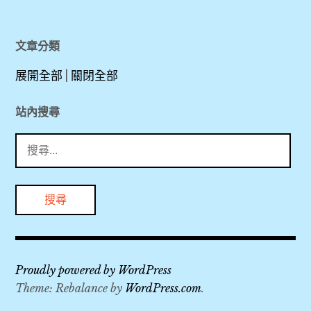
中
華
文章分類
航
展開全部
|
關閉全部
空
,
站內搜尋
搜
全
尋
聚
關
德
鍵
,
字:
北
京
Proudly powered by WordPress
,
Theme: Rebalance by
WordPress.com
.