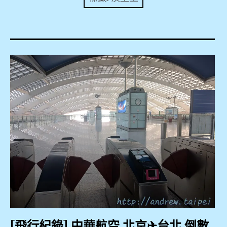
expan
美洲旅遊
child
menu
expan
expan
東南亞旅遊
child
child
menu
menu
expan
expan
金融
child
child
menu
menu
expan
網站地圖
child
menu
expan
child
menu
expan
歐洲旅遊
child
menu
expan
child
menu
[飛行紀錄] 中華航空 北京✈台北 倒數