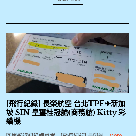
expan
美洲旅遊
child
menu
expan
expan
東南亞旅遊
child
child
menu
menu
expan
expan
金融
child
child
menu
menu
expan
網站地圖
child
menu
expan
child
menu
expan
歐洲旅遊
child
menu
expan
child
menu
[飛行紀錄] 長榮航空 台北TPE✈新加
坡 SIN 皇璽桂冠艙(商務艙) Kitty 彩
繪機
回程飛行記錄請參考：[飛行紀錄] 長榮航 …
More