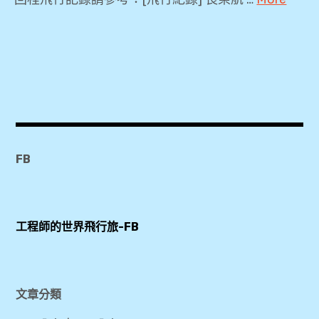
2018
,
3
天
2
夜
快
FB
閃
遊
,
工程師的世界飛行旅-FB
BR225
,
Kitty
彩繪機
文章分類
,