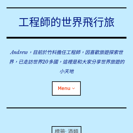
Skip
to
工程師的世界飛行旅
content
Andrew，目前於竹科擔任工程師，因喜歡旅遊探索世
界，已走訪世界20多國，這裡是和大家分享世界旅遊的
小天地
Menu
expan
旅行事前準備
child
menu
expan
飛行紀錄
child
標籤:
酒類
menu