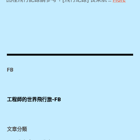
2018
,
3
天
2
夜
快
FB
閃
遊
,
工程師的世界飛行旅-FB
BR225
,
Kitty
彩繪機
文章分類
,