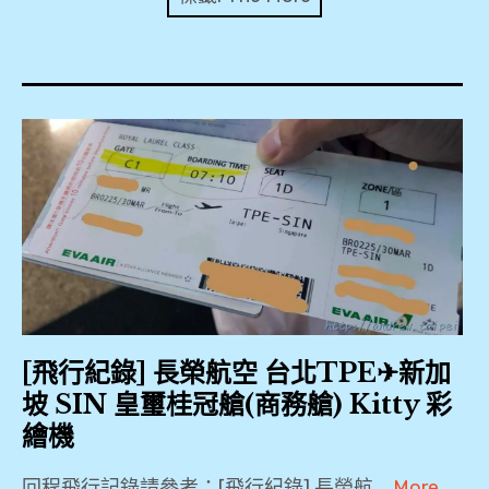
expan
美洲旅遊
child
menu
expan
expan
東南亞旅遊
child
child
menu
menu
expan
expan
金融
child
child
menu
menu
expan
網站地圖
child
menu
expan
child
menu
expan
歐洲旅遊
child
menu
expan
child
menu
[飛行紀錄] 長榮航空 台北TPE✈新加
坡 SIN 皇璽桂冠艙(商務艙) Kitty 彩
繪機
回程飛行記錄請參考：[飛行紀錄] 長榮航 …
More