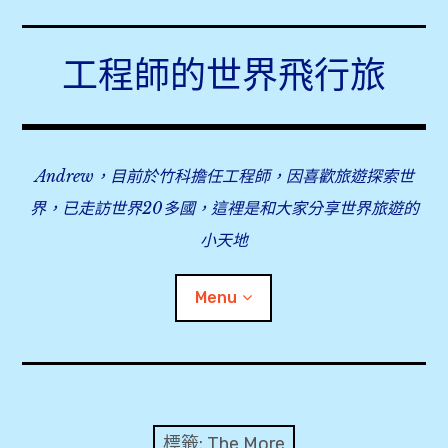
Skip
to
工程師的世界飛行旅
content
Andrew，目前於竹科擔任工程師，因喜歡旅遊探索世
界，已走訪世界20多國，這裡是和大家分享世界旅遊的
小天地
Menu
expan
旅行事前準備
child
menu
expan
飛行紀錄
child
標籤:
The More
menu